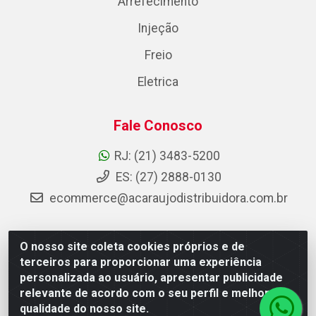
Arrefecimento
Injeção
Freio
Eletrica
Fale Conosco
RJ: (21) 3483-5200
ES: (27) 2888-0130
ecommerce@acaraujodistribuidora.com.br
O nosso site coleta cookies próprios e de
AC Araujo Distribuidora - Rua Carneiro de Campos, 42 -
terceiros para proporcionar uma experiência
São Cristóvão, Rio de Janeiro/RJ - CEP 20.920-410 -
personalizada ao usuário, apresentar publicidade
CNPJ 08.744.753/0003-85
relevante de acordo com o seu perfil e melhorar a
qualidade do nosso site.