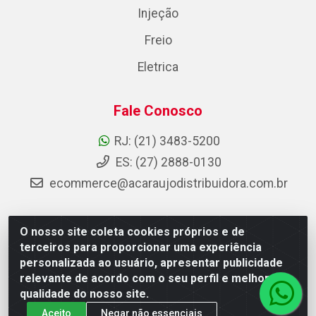
Injeção
Freio
Eletrica
Fale Conosco
RJ: (21) 3483-5200
ES: (27) 2888-0130
ecommerce@acaraujodistribuidora.com.br
O nosso site coleta cookies próprios e de
AC Araujo Distribuidora - Rua Carneiro de Campos, 42 -
terceiros para proporcionar uma experiência
São Cristóvão, Rio de Janeiro/RJ - CEP 20.920-410 -
personalizada ao usuário, apresentar publicidade
CNPJ 08.744.753/0003-85
relevante de acordo com o seu perfil e melhorar a
qualidade do nosso site.
Aceito
Negar não essenciais