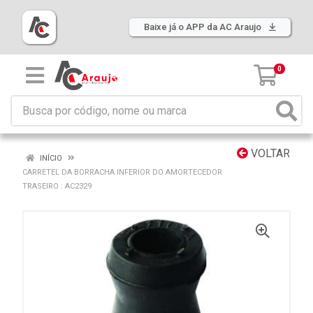
Baixe já o APP da AC Araujo
0
VOLTAR
INÍCIO
CARRETEL DA BORRACHA INFERIOR DO AMORTECEDOR
TRASEIRO : AC2329