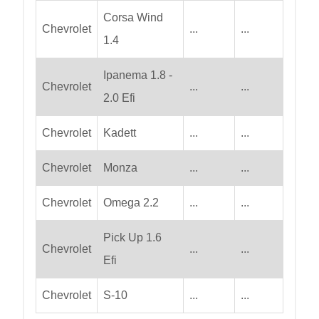
Corsa Wind
Chevrolet
...
...
1.4
Ipanema 1.8 -
Chevrolet
...
...
2.0 Efi
Chevrolet
Kadett
...
...
Chevrolet
Monza
...
...
Chevrolet
Omega 2.2
...
...
Pick Up 1.6
Chevrolet
...
...
Efi
Chevrolet
S-10
...
...