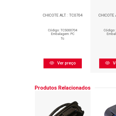
E ALT. : TC0704
CHICOTE ALT. : TC0704
CHICOTE A
go: TC5000704
Código: TC5000704
Código:
balagem: PC
Embalagem: PC
Embal
Tc
Tc
Ver preço
Ver preço
V
Produtos Relacionados