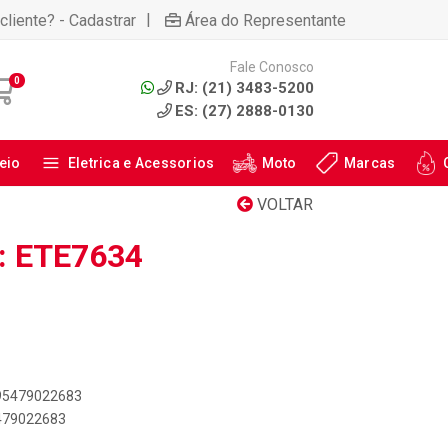
|
cliente? - Cadastrar
Área do Representante
Fale Conosco
0
RJ: (21) 3483-5200
ES: (27) 2888-0130
eio
Eletrica e Acessorios
Moto
Marcas
VOLTAR
: ETE7634
895479022683
5479022683