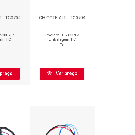
. : TC0704
CHICOTE ALT. : TC0704
CHICOTE ALT. :
C5000704
Código: TC5000704
Código: TC50
em: PC
Embalagem: PC
Embalagem:
Tc
Tc
preço
Ver preço
Ver pr