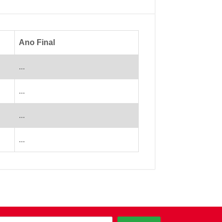
Ano Final
...
...
...
...