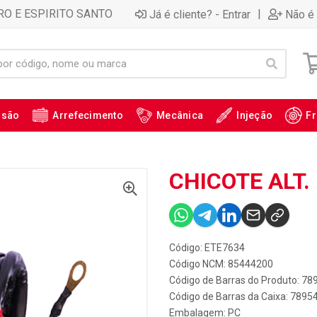
RO E ESPIRITO SANTO
|
Já é cliente? - Entrar
Não é 
ssão
Arrefecimento
Mecânica
Injeção
Fr
CHICOTE ALT. 
Código: ETE7634
Código NCM: 85444200
Código de Barras do Produto: 7
Código de Barras da Caixa: 789
Embalagem: PC