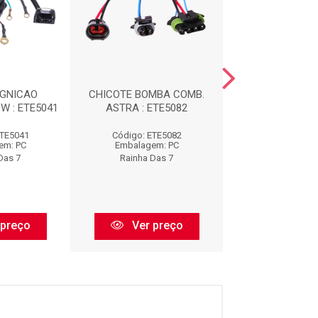
IGNICAO
CHICOTE BOMBA COMB.
CHICOTE REPA
W : ETE5041
ASTRA : ETE5082
INJ. : ETE
ETE5041
Código: ETE5082
Código: ETE
em: PC
Embalagem: PC
Embalagem:
Das 7
Rainha Das 7
Rainha Das
 preço
Ver preço
Ver pr