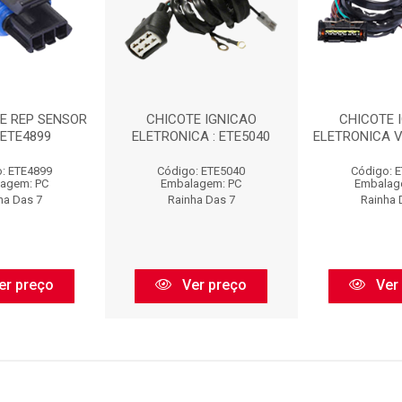
TE REP SENSOR
CHICOTE IGNICAO
CHICOTE 
 ETE4899
ELETRONICA : ETE5040
ELETRONICA V
: ETE4899
Código: ETE5040
Código: 
agem: PC
Embalagem: PC
Embalag
ha Das 7
Rainha Das 7
Rainha 
er preço
Ver preço
Ver