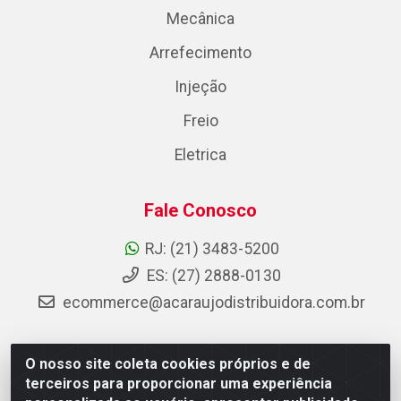
Mecânica
Arrefecimento
Injeção
Freio
Eletrica
Fale Conosco
RJ: (21) 3483-5200
ES: (27) 2888-0130
ecommerce@acaraujodistribuidora.com.br
O nosso site coleta cookies próprios e de
AC Araujo Distribuidora - Rua Carneiro de Campos, 42 -
terceiros para proporcionar uma experiência
São Cristóvão, Rio de Janeiro/RJ - CEP 20.920-410 -