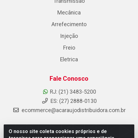
Transmissão
Mecânica
Arrefecimento
Injeção
Freio
Eletrica
Fale Conosco
RJ: (21) 3483-5200
ES: (27) 2888-0130
ecommerce@acaraujodistribuidora.com.br
O nosso site coleta cookies próprios e de
AC Araujo Distribuidora - Rua Carneiro de Campos, 42 -