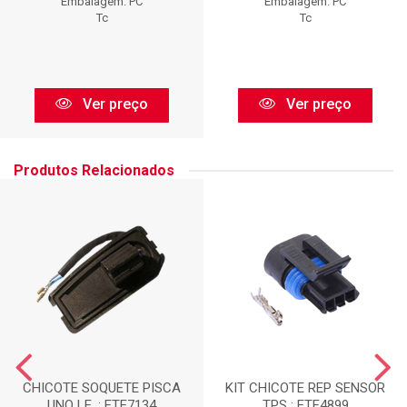
Embalagem: PC
Embalagem: PC
Tc
Tc
Ver preço
Ver preço
Produtos Relacionados
CHICOTE SOQUETE PISCA
KIT CHICOTE REP SENSOR
UNO LE. : ETE7134
TPS : ETE4899