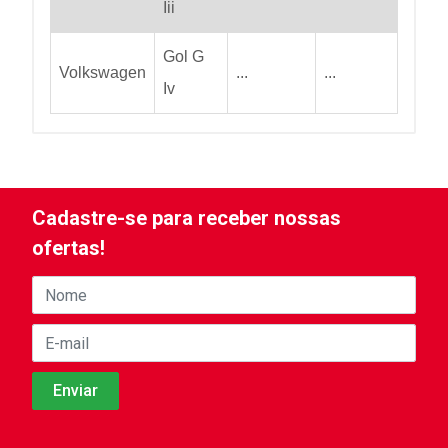
Iii
Gol G
Volkswagen
...
...
Iv
Cadastre-se para receber nossas
ofertas!