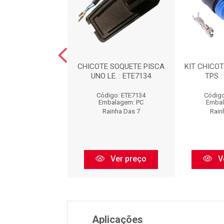
 COMPL. 2 POLO
CHICOTE SOQUETE PISCA
KIT CHICO
LIA : ETE7096
UNO LE. : ETE7134
TPS :
igo: ETE7096
Código: ETE7134
Código
balagem: PC
Embalagem: PC
Embal
ainha Das 7
Rainha Das 7
Rain
Ver preço
Ver preço
V
Aplicações