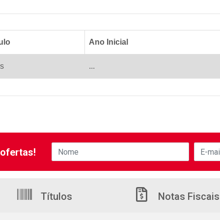
ulo
Ano Inicial
s
...
ofertas!
Títulos
Notas Fiscais