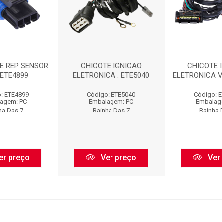
TE REP SENSOR
CHICOTE IGNICAO
CHICOTE 
 ETE4899
ELETRONICA : ETE5040
ELETRONICA V
: ETE4899
Código: ETE5040
Código: 
agem: PC
Embalagem: PC
Embalag
ha Das 7
Rainha Das 7
Rainha 
er preço
Ver preço
Ver