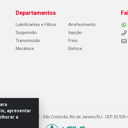
Departamentos
Fa
Lubrificantes e Filtros
Arrefecimento
Suspensão
Injeção
Transmissão
Freio
Mecânica
Eletrica
para
io, apresentar
elhorar a
Carneiro de Campos, 42 - São Cristóvão, Rio de Janeiro/RJ - CEP 20.92