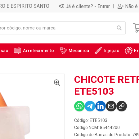
RO E ESPIRITO SANTO
|
Já é cliente? - Entrar
Não é 
ssão
Arrefecimento
Mecânica
Injeção
Fr
CHICOTE RETR
ETE5103
Código: ETE5103
Código NCM: 85444200
Código de Barras do Produto: 7