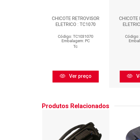
TE RETROVISOR
CHICOTE RETROVISOR
CHICOTE
ICO : TC1070
ELETRICO : TC1070
ELETRIC
go: TC1031070
Código: TC1031070
Código:
balagem: PC
Embalagem: PC
Embal
Tc
Tc
Ver preço
Ver preço
V
Produtos Relacionados