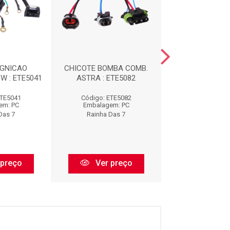
IGNICAO
CHICOTE BOMBA COMB.
CHICOTE REPA
W : ETE5041
ASTRA : ETE5082
INJ. : ETE
ETE5041
Código: ETE5082
Código: ETE
em: PC
Embalagem: PC
Embalagem:
Das 7
Rainha Das 7
Rainha Das
 preço
Ver preço
Ver pr