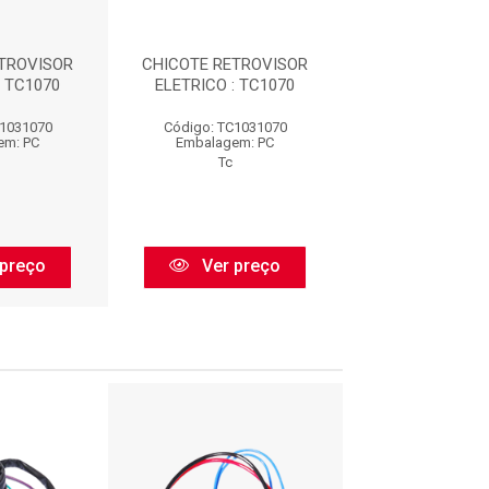
TROVISOR
CHICOTE RETROVISOR
CHICOTE RETR
: TC1070
ELETRICO : TC1070
ELETRICO : T
C1031070
Código: TC1031070
Código: TC10
em: PC
Embalagem: PC
Embalagem:
Tc
Tc
preço
Ver preço
Ver pr