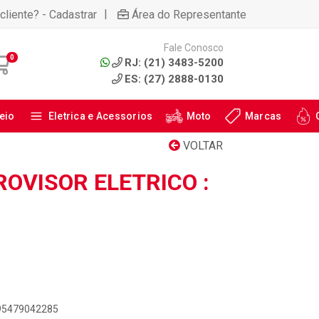
|
cliente? - Cadastrar
Área do Representante
Fale Conosco
0
RJ: (21) 3483-5200
ES: (27) 2888-0130
eio
Eletrica e Acessorios
Moto
Marcas
VOLTAR
OVISOR ELETRICO :
895479042285