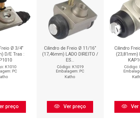
Freio Ø 3/4”
Cilindro de Freio Ø 11/16”
Cilindro Fre
) D/E Tras :
(17,46mm) LADO DIREITO /
(23,81mm) D
P1010
ES...
KAP1
o: K1010
Código: K1019
Código:
agem: PC
Embalagem: PC
Embalag
atho
Katho
Kat
er preço
Ver preço
Ver