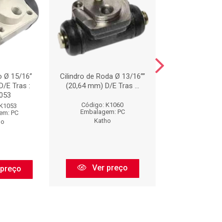
io Ø 15/16”
Cilindro de Roda Ø 13/16””
CILINDRO DE 
/E Tras :
(20,64 mm) D/E Tras ...
KAP107
053
Código: K1060
Código: K1
 K1053
Embalagem: PC
Embalagem:
em: PC
Katho
Katho
ho
Ver preço
Ver pr
 preço