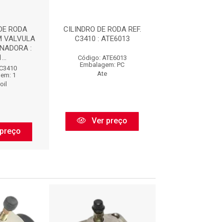
DE RODA
CILINDRO DE RODA REF.
IMPORTADO CIL
M VALVULA
C3410 : ATE6013
RODA
NADORA :
...
Código: ATE6013
Código: 00
Embalagem: PC
Embalagem:
 C3410
Ate
Cobreq
em: 1
oil
Ver preço
Ver pr
preço