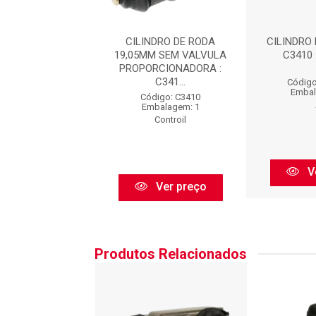
DO CILINDRO DE
CILINDRO DE RODA
CILINDRO 
RODA
19,05MM SEM VALVULA
C3410 
PROPORCIONADORA :
C341...
igo: 0001CR
Código
balagem: PC
Embal
Código: C3410
Cobreq
Embalagem: 1
Controil
Ver preço
V
Ver preço
Produtos Relacionados