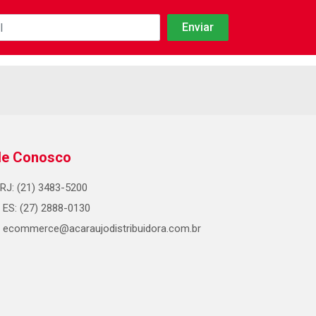
le Conosco
RJ: (21) 3483-5200
ES: (27) 2888-0130
ecommerce@acaraujodistribuidora.com.br