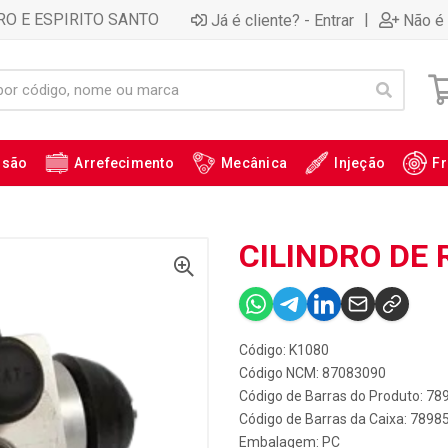
RO E ESPIRITO SANTO
|
Já é cliente? - Entrar
Não é 
ssão
Arrefecimento
Mecânica
Injeção
Fr
CILINDRO DE 
Código: K1080
Código NCM: 87083090
Código de Barras do Produto: 7
Código de Barras da Caixa: 789
Embalagem: PC