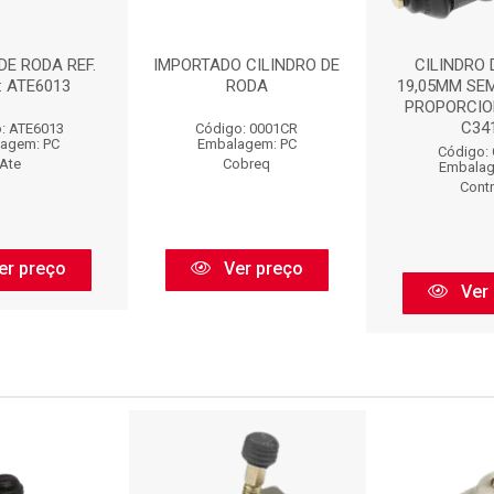
DE RODA REF.
IMPORTADO CILINDRO DE
CILINDRO 
: ATE6013
RODA
19,05MM SE
PROPORCIO
C341
: ATE6013
Código: 0001CR
agem: PC
Embalagem: PC
Código:
Ate
Cobreq
Embalag
Contr
er preço
Ver preço
Ver 