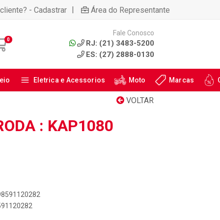
|
cliente? - Cadastrar
Área do Representante
Fale Conosco
0
RJ: (21) 3483-5200
ES: (27) 2888-0130
eio
Eletrica e Acessorios
Moto
Marcas
VOLTAR
RODA : KAP1080
898591120282
8591120282