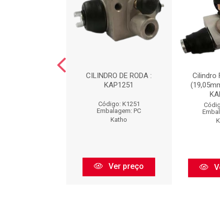
DRO DE RODA :
CILINDRO DE RODA :
Cilindro 
KAP1005
KAP1251
(19,05mm
KA
digo: K1005
Código: K1251
Códig
balagem: PC
Embalagem: PC
Embal
Katho
Katho
K
Ver preço
Ver preço
V