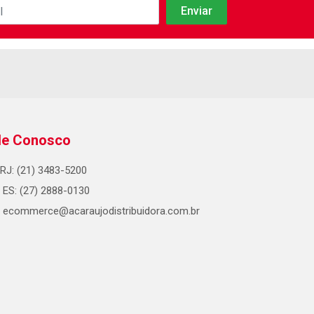
le Conosco
RJ: (21) 3483-5200
ES: (27) 2888-0130
ecommerce@acaraujodistribuidora.com.br