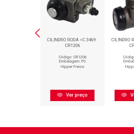
O RODA =C.3365 :
CILINDRO RODA =C.3469 :
CILINDRO R
CR1216
CR1206
C
digo: CR1216
Código: CR1206
Códig
balagem: PC
Embalagem: PC
Embal
pper Freios
Hipper Freios
Hipp
Ver preço
Ver preço
V