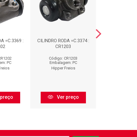
A =C.3369 :
CILINDRO RODA =C.3374 :
CILINDRO RODA =
202
CR1203
CR1204
CR1202
Código: CR1203
Código: CR
em: PC
Embalagem: PC
Embalagem:
Freios
Hipper Freios
Hipper Fre
 preço
Ver preço
Ver pr