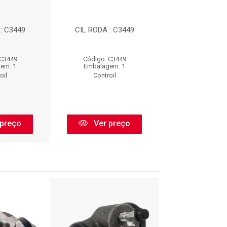
: C3449
CIL RODA : C3449
CIL RODA : 
 C3449
Código: C3449
Código: C3
em: 1
Embalagem: 1
Embalagem
oil
Controil
Controil
preço
Ver preço
Ver pr