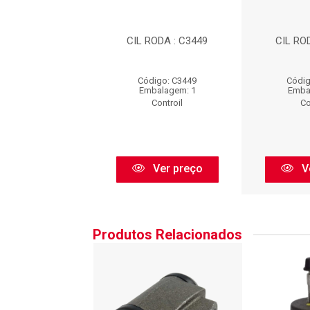
RODA : C3449
CIL RODA : C3449
CIL RO
digo: C3449
Código: C3449
Códig
balagem: 1
Embalagem: 1
Emba
Controil
Controil
Co
Ver preço
Ver preço
V
Produtos Relacionados