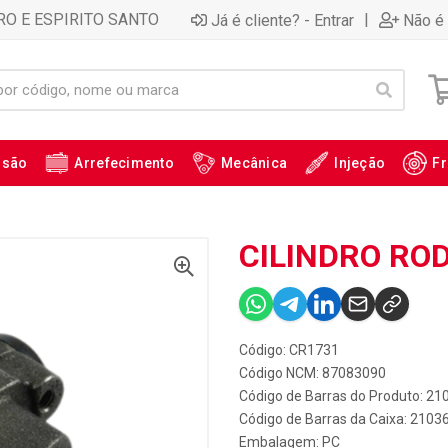
RO E ESPIRITO SANTO
|
Já é cliente? - Entrar
Não é 
ssão
Arrefecimento
Mecânica
Injeção
Fr
CILINDRO ROD
Código: CR1731
Código NCM: 87083090
Código de Barras do Produto: 21
Código de Barras da Caixa: 2103
Embalagem: PC