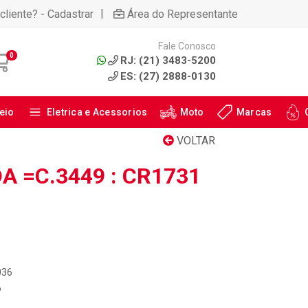
|
cliente? - Cadastrar
Área do Representante
Fale Conosco
0
RJ: (21) 3483-5200
ES: (27) 2888-0130
eio
Eletrica e Acessorios
Moto
Marcas
VOLTAR
A =C.3449 : CR1731
036
6