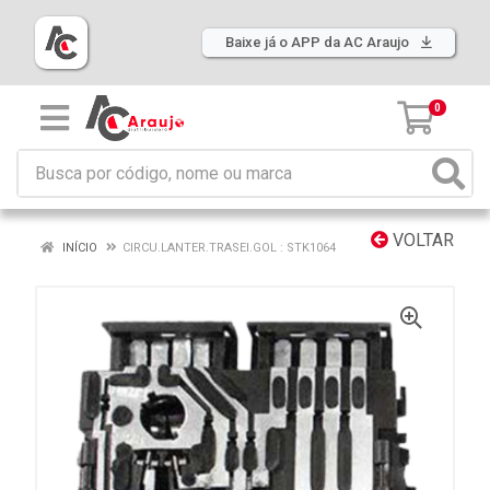
Baixe já o APP da AC Araujo
0
VOLTAR
INÍCIO
CIRCU.LANTER.TRASEI.GOL : STK1064