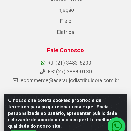
Injeção
Freio
Eletrica
Fale Conosco
RJ: (21) 3483-5200
ES: (27) 2888-0130
ecommerce@acaraujodistribuidora.com.br
O nosso site coleta cookies próprios e de
AC Araujo Distribuidora - Rua Carneiro de Campos, 42 -
terceiros para proporcionar uma experiência
São Cristóvão, Rio de Janeiro/RJ - CEP 20.920-410 -
personalizada ao usuário, apresentar publicidade
CNPJ 08.744.753/0003-85
relevante de acordo com o seu perfil e melhorar a
qualidade do nosso site.