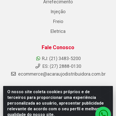
Arrefecimento
Injeção
Freio
Eletrica
Fale Conosco
RJ: (21) 3483-5200
ES: (27) 2888-0130
ecommerce@acaraujodistribuidora.com.br
O nosso site coleta cookies próprios e de
AC Araujo Distribuidora - Rua Carneiro de Campos, 42 -
terceiros para proporcionar uma experiência
São Cristóvão, Rio de Janeiro/RJ - CEP 20.920-410 -
personalizada ao usuário, apresentar publicidade
CNPJ 08.744.753/0003-85
relevante de acordo com o seu perfil e melhorar a
qualidade do nosso site.