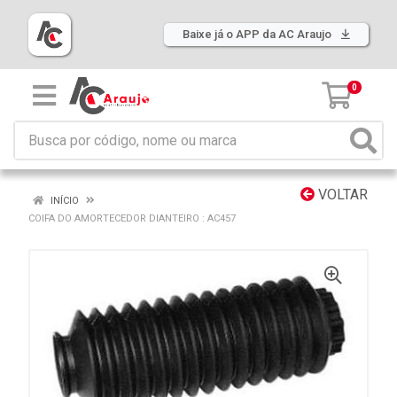
Baixe já o APP da AC Araujo
0
VOLTAR
INÍCIO
COIFA DO AMORTECEDOR DIANTEIRO : AC457