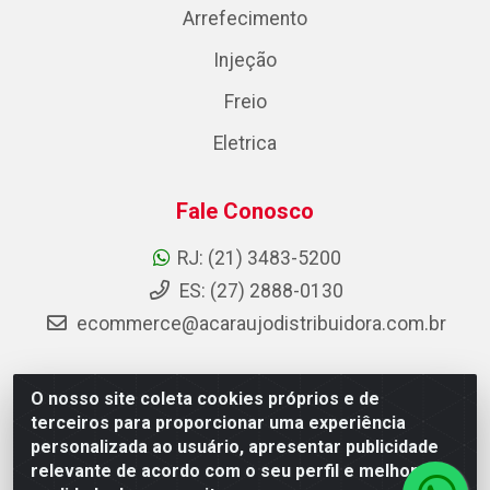
Arrefecimento
Injeção
Freio
Eletrica
Fale Conosco
RJ: (21) 3483-5200
ES: (27) 2888-0130
ecommerce@acaraujodistribuidora.com.br
O nosso site coleta cookies próprios e de
AC Araujo Distribuidora - Rua Carneiro de Campos, 42 -
terceiros para proporcionar uma experiência
São Cristóvão, Rio de Janeiro/RJ - CEP 20.920-410 -
personalizada ao usuário, apresentar publicidade
CNPJ 08.744.753/0003-85
relevante de acordo com o seu perfil e melhorar a