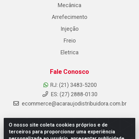
Mecânica
Arrefecimento
Injeção
Freio
Eletrica
Fale Conosco
RJ: (21) 3483-5200
ES: (27) 2888-0130
ecommerce@acaraujodistribuidora.com.br
O nosso site coleta cookies próprios e de
AC Araujo Distribuidora - Rua Carneiro de Campos, 42 -
terceiros para proporcionar uma experiência
São Cristóvão, Rio de Janeiro/RJ - CEP 20.920-410 -
personalizada ao usuário, apresentar publicidade