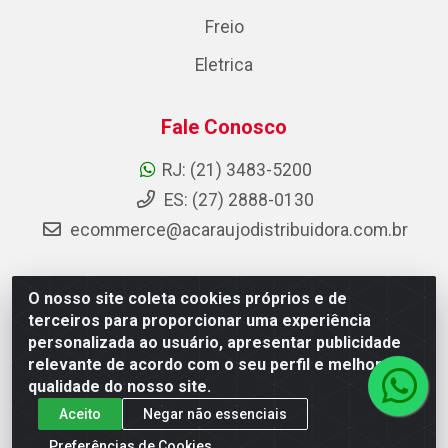
Freio
Eletrica
Fale Conosco
RJ: (21) 3483-5200
ES: (27) 2888-0130
ecommerce@acaraujodistribuidora.com.br
O nosso site coleta cookies próprios e de
AC Araujo Distribuidora - Rua Carneiro de Campos, 42 -
terceiros para proporcionar uma experiência
São Cristóvão, Rio de Janeiro/RJ - CEP 20.920-410 -
personalizada ao usuário, apresentar publicidade
CNPJ 08.744.753/0003-85
relevante de acordo com o seu perfil e melhorar a
qualidade do nosso site.
Aceito
Negar não essenciais
Preferências de Cookies