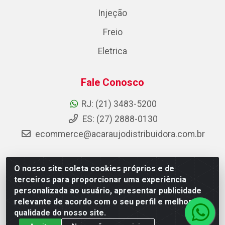
Injeção
Freio
Eletrica
Fale Conosco
RJ: (21) 3483-5200
ES: (27) 2888-0130
ecommerce@acaraujodistribuidora.com.br
O nosso site coleta cookies próprios e de
AC Araujo Distribuidora - Rua Carneiro de Campos, 42 -
terceiros para proporcionar uma experiência
São Cristóvão, Rio de Janeiro/RJ - CEP 20.920-410 -
personalizada ao usuário, apresentar publicidade
CNPJ 08.744.753/0003-85
relevante de acordo com o seu perfil e melhorar a
qualidade do nosso site.