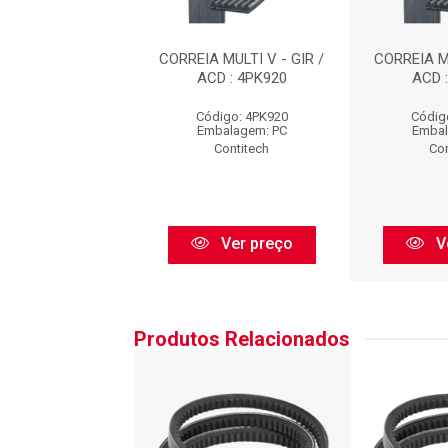
 MULTI V - GIR /
CORREIA MULTI V - GIR /
CORREIA MU
D : 4PK920
ACD : 4PK920
ACD 
digo: 4PK920
Código: 4PK920
Códig
balagem: PC
Embalagem: PC
Embal
Contitech
Contitech
Con
Ver preço
Ver preço
V
Produtos Relacionados