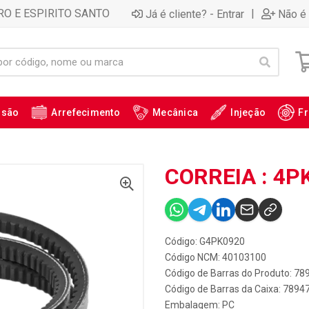
RO E ESPIRITO SANTO
|
Já é cliente? - Entrar
Não é 
ssão
Arrefecimento
Mecânica
Injeção
Fr
CORREIA : 4P
Código: G4PK0920
Código NCM: 40103100
Código de Barras do Produto: 7
Código de Barras da Caixa: 789
Embalagem: PC