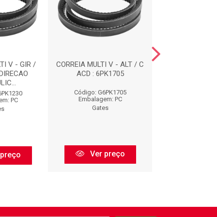
I V - GIR /
CORREIA MULTI V - ALT / C
CORREIAS : 
 DIRECAO
ACD : 6PK1705
IC...
Código: G6PK1705
Código: G73
6PK1230
Embalagem: PC
Embalagem:
em: PC
Gates
Gates
es
Ver preço
Ver pr
 preço