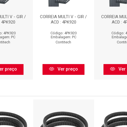
LTI V - GIR /
CORREIA MULTI V - GIR /
CORREIA MULT
: 4PK920
ACD : 4PK920
ACD : 4
o: 4PK920
Código: 4PK920
Código: 
agem: PC
Embalagem: PC
Embalag
titech
Contitech
Conti
er preço
Ver preço
Ver 