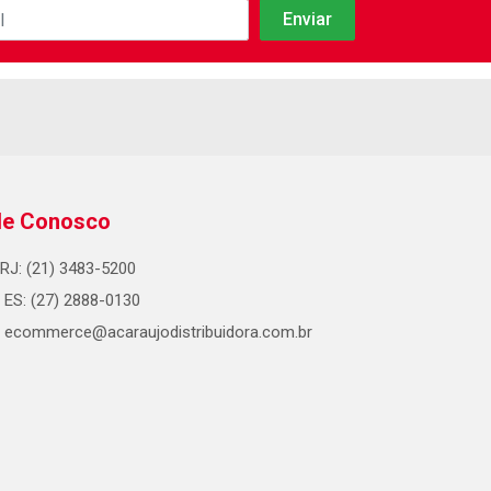
le Conosco
RJ: (21) 3483-5200
ES: (27) 2888-0130
ecommerce@acaraujodistribuidora.com.br