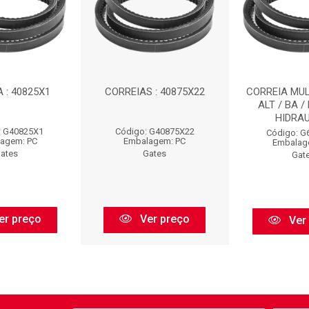
 : 40825X1
CORREIAS : 40875X22
CORREIA MULT
ALT / BA /
HIDRAUL
: G40825X1
Código: G40875X22
Código: G
agem: PC
Embalagem: PC
Embalag
ates
Gates
Gat
er preço
Ver preço
Ver