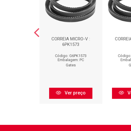
EIA : 6PK1255
CORREIA MICRO-V :
CORREIA
6PK1573
go: G6PK1255
Código: G6PK1573
Código
balagem: PC
Embalagem: PC
Embal
Gates
Gates
G
Ver preço
Ver preço
V