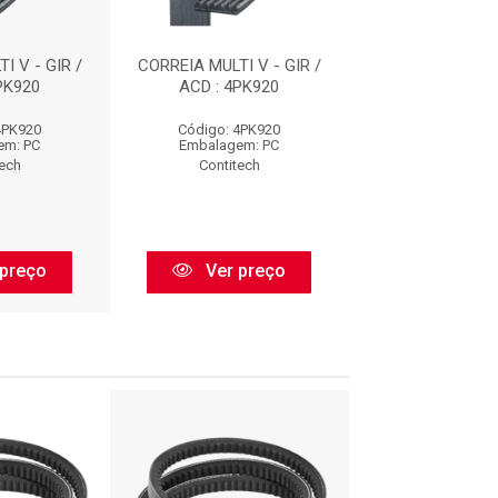
I V - GIR /
CORREIA MULTI V - GIR /
CORREIA MULTI V
PK920
ACD : 4PK920
ACD : 4PK
4PK920
Código: 4PK920
Código: 4PK
em: PC
Embalagem: PC
Embalagem:
tech
Contitech
Contitec
preço
Ver preço
Ver pr