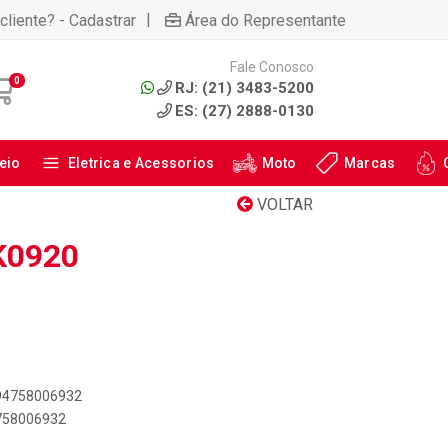
|
cliente? - Cadastrar
Área do Representante
Fale Conosco
0
RJ: (21) 3483-5200
ES: (27) 2888-0130
eio
Eletrica e Acessorios
Moto
Marcas
VOLTAR
K0920
894758006932
4758006932