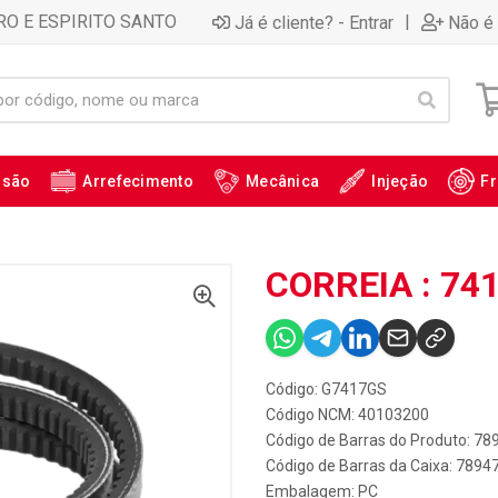
RO E ESPIRITO SANTO
|
Já é cliente? - Entrar
Não é 
ssão
Arrefecimento
Mecânica
Injeção
Fr
CORREIA : 74
Código: G7417GS
Código NCM: 40103200
Código de Barras do Produto: 7
Código de Barras da Caixa: 789
Embalagem: PC