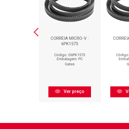
EIA : 6PK1255
CORREIA MICRO-V :
CORREIA
6PK1573
go: G6PK1255
Código: G6PK1573
Código
balagem: PC
Embalagem: PC
Embal
Gates
Gates
G
Ver preço
Ver preço
V