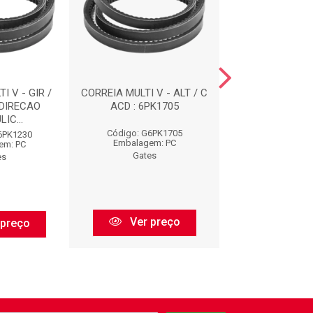
I V - GIR /
CORREIA MULTI V - ALT / C
CORREIAS : 
 DIRECAO
ACD : 6PK1705
IC...
Código: G6PK1705
Código: G73
6PK1230
Embalagem: PC
Embalagem:
em: PC
Gates
Gates
es
Ver preço
Ver pr
 preço