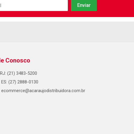
le Conosco
RJ: (21) 3483-5200
ES: (27) 2888-0130
ecommerce@acaraujodistribuidora.com.br