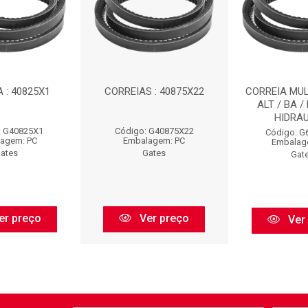
 : 40825X1
CORREIAS : 40875X22
CORREIA MULT
ALT / BA /
HIDRAUL
: G40825X1
Código: G40875X22
Código: G
agem: PC
Embalagem: PC
Embalag
ates
Gates
Gat
er preço
Ver preço
Ver