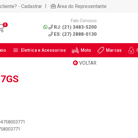
|
cliente? - Cadastrar
Área do Representante
Fale Conosco
0
RJ: (21) 3483-5200
ES: (27) 2888-0130
eio
Eletrica e Acessorios
Moto
Marcas
VOLTAR
17GS
894758003771
4758003771