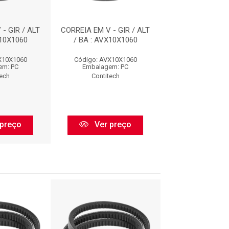
- GIR / ALT
CORREIA EM V - GIR / ALT
CORREIA EM V - 
X10X1060
/ BA : AVX10X1060
/ BA : AVX10
X10X1060
Código: AVX10X1060
Código: AVX1
em: PC
Embalagem: PC
Embalagem:
tech
Contitech
Contitec
preço
Ver preço
Ver pr