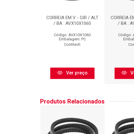
EM V - GIR / ALT
CORREIA EM V - GIR / ALT
CORREIA EM
 : AVX10X1060
/ BA : AVX10X1060
/ BA : 
o: AVX10X1060
Código: AVX10X1060
Código:
balagem: PC
Embalagem: PC
Embal
Contitech
Contitech
Con
Ver preço
Ver preço
V
Produtos Relacionados