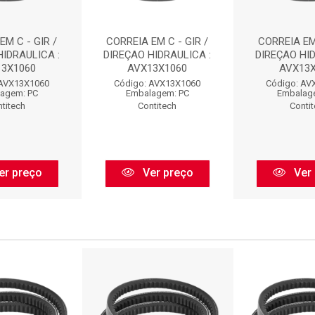
EM C - GIR /
CORREIA EM C - GIR /
CORREIA EM 
HIDRAULICA :
DIREÇAO HIDRAULICA :
DIREÇAO HID
13X1060
AVX13X1060
AVX13X
 AVX13X1060
Código: AVX13X1060
Código: AV
agem: PC
Embalagem: PC
Embalag
titech
Contitech
Conti
er preço
Ver preço
Ver 