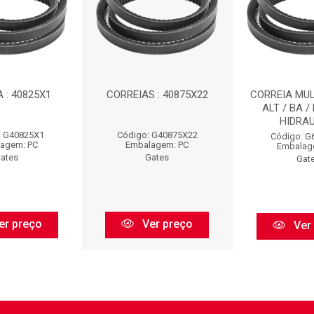
 : 40825X1
CORREIAS : 40875X22
CORREIA MULT
ALT / BA /
HIDRAUL
: G40825X1
Código: G40875X22
Código: G
agem: PC
Embalagem: PC
Embalag
ates
Gates
Gat
er preço
Ver preço
Ver