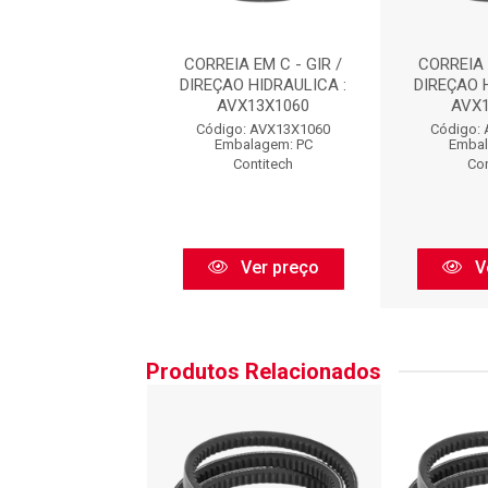
A EM C - GIR /
CORREIA EM C - GIR /
CORREIA 
O HIDRAULICA :
DIREÇAO HIDRAULICA :
DIREÇAO 
VX13X1060
AVX13X1060
AVX
o: AVX13X1060
Código: AVX13X1060
Código:
balagem: PC
Embalagem: PC
Embal
Contitech
Contitech
Con
Ver preço
Ver preço
V
Produtos Relacionados