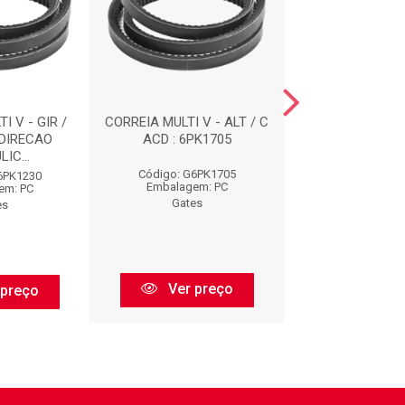
I V - GIR /
CORREIA MULTI V - ALT / C
CORREIAS : 
 DIRECAO
ACD : 6PK1705
IC...
Código: G6PK1705
Código: G73
6PK1230
Embalagem: PC
Embalagem:
em: PC
Gates
Gates
es
Ver preço
Ver pr
 preço