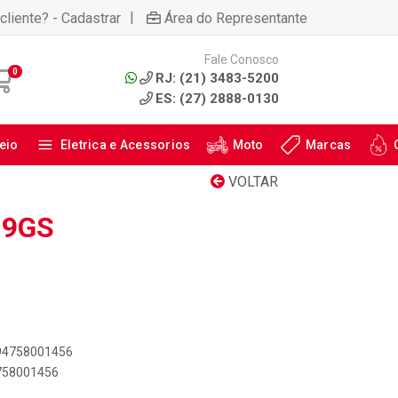
|
cliente? - Cadastrar
Área do Representante
Fale Conosco
0
RJ: (21) 3483-5200
ES: (27) 2888-0130
eio
Eletrica e Acessorios
Moto
Marcas
VOLTAR
19GS
894758001456
4758001456