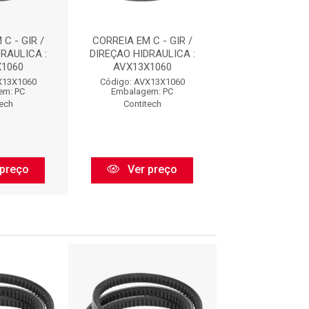
C - GIR /
CORREIA EM C - GIR /
CORREIA EM C 
RAULICA :
DIREÇAO HIDRAULICA :
DIREÇAO HIDRA
1060
AVX13X1060
AVX13X10
X13X1060
Código: AVX13X1060
Código: AVX1
em: PC
Embalagem: PC
Embalagem:
tech
Contitech
Contitec
preço
Ver preço
Ver pr