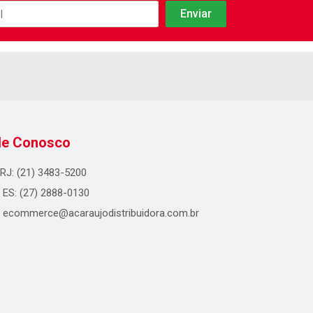
le Conosco
RJ: (21) 3483-5200
ES: (27) 2888-0130
ecommerce@acaraujodistribuidora.com.br