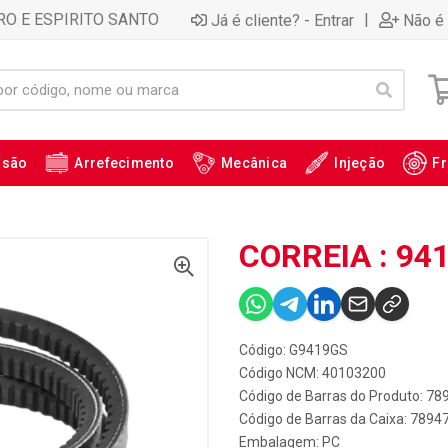
RO E ESPIRITO SANTO
|
Já é cliente? - Entrar
Não é 
ssão
Arrefecimento
Mecânica
Injeção
Fr
CORREIA : 94
Código: G9419GS
Código NCM: 40103200
Código de Barras do Produto: 7
Código de Barras da Caixa: 789
Embalagem: PC