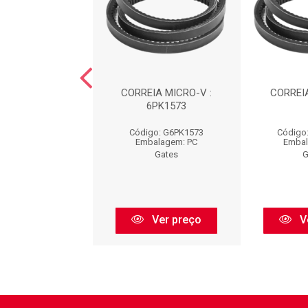
EIA : 6PK1255
CORREIA MICRO-V :
CORREIA
6PK1573
go: G6PK1255
Código: G6PK1573
Código
balagem: PC
Embalagem: PC
Embal
Gates
Gates
G
Ver preço
Ver preço
V