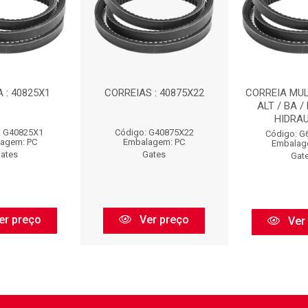
 : 40825X1
CORREIAS : 40875X22
CORREIA MULT
ALT / BA /
HIDRAUL
: G40825X1
Código: G40875X22
Código: G
agem: PC
Embalagem: PC
Embalag
ates
Gates
Gat
er preço
Ver preço
Ver