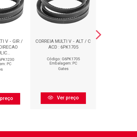
I V - GIR /
CORREIA MULTI V - ALT / C
CORREIAS : 
 DIRECAO
ACD : 6PK1705
IC...
Código: G6PK1705
Código: G73
6PK1230
Embalagem: PC
Embalagem:
em: PC
Gates
Gates
es
Ver preço
Ver pr
 preço