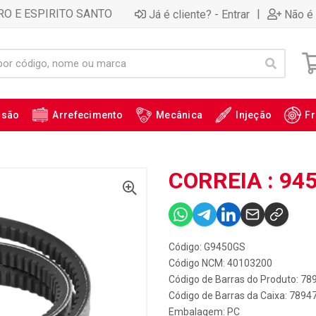
RO E ESPIRITO SANTO
|
Já é cliente? - Entrar
Não é 
ssão
Arrefecimento
Mecânica
Injeção
Fr
CORREIA : 94
Código: G9450GS
Código NCM: 40103200
Código de Barras do Produto: 7
Código de Barras da Caixa: 789
Embalagem: PC