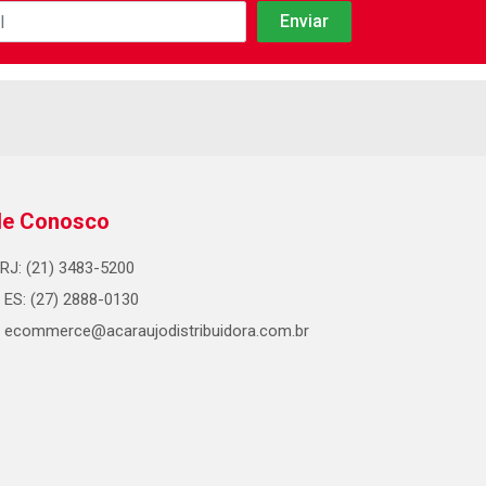
le Conosco
RJ: (21) 3483-5200
ES: (27) 2888-0130
ecommerce@acaraujodistribuidora.com.br