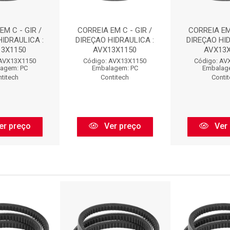
EM C - GIR /
CORREIA EM C - GIR /
CORREIA EM 
HIDRAULICA :
DIREÇAO HIDRAULICA :
DIREÇAO HID
13X1150
AVX13X1150
AVX13X
 AVX13X1150
Código: AVX13X1150
Código: AV
agem: PC
Embalagem: PC
Embalag
titech
Contitech
Conti
er preço
Ver preço
Ver 