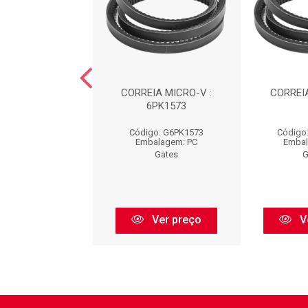
EIA : 6PK1255
CORREIA MICRO-V :
CORREIA
6PK1573
go: G6PK1255
Código: G6PK1573
Código
balagem: PC
Embalagem: PC
Embal
Gates
Gates
G
Ver preço
Ver preço
V