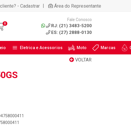
|
cliente? - Cadastrar
Área do Representante
Fale Conosco
0
RJ: (21) 3483-5200
ES: (27) 2888-0130
eio
Eletrica e Acessorios
Moto
Marcas
VOLTAR
50GS
894758000411
4758000411