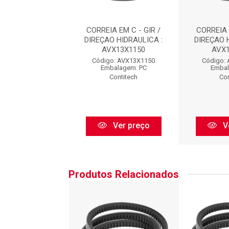
A EM C - GIR /
CORREIA EM C - GIR /
CORREIA 
O HIDRAULICA :
DIREÇAO HIDRAULICA :
DIREÇAO 
VX13X1150
AVX13X1150
AVX
o: AVX13X1150
Código: AVX13X1150
Código:
balagem: PC
Embalagem: PC
Embal
Contitech
Contitech
Con
Ver preço
Ver preço
V
Produtos Relacionados