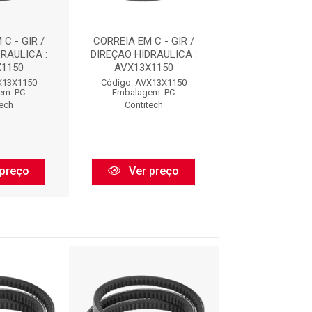
C - GIR /
CORREIA EM C - GIR /
CORREIA EM C 
RAULICA :
DIREÇAO HIDRAULICA :
DIREÇAO HIDRA
1150
AVX13X1150
AVX13X11
X13X1150
Código: AVX13X1150
Código: AVX1
em: PC
Embalagem: PC
Embalagem:
tech
Contitech
Contitec
preço
Ver preço
Ver pr