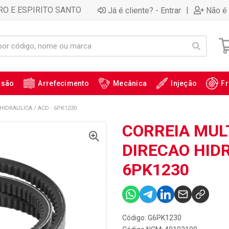
RO E ESPIRITO SANTO
|
Já é cliente? - Entrar
Não é 
ssão
Arrefecimento
Mecânica
Injeção
Fr
 HIDRAULICA / ACD : 6PK1230
CORREIA MULTI
DIRECAO HIDR
6PK1230
Código: G6PK1230