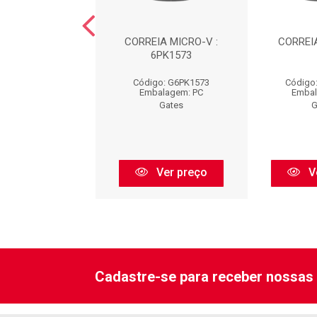
IA MICRO-V :
CORREIA MICRO-V :
CORREIA
6PK1625
6PK1573
go: G6PK1625
Código: G6PK1573
Código
balagem: PC
Embalagem: PC
Embal
Gates
Gates
G
Ver preço
Ver preço
V
Cadastre-se para receber nossas 