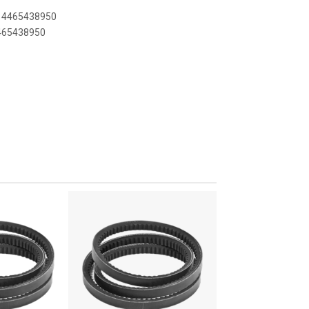
414465438950
4465438950