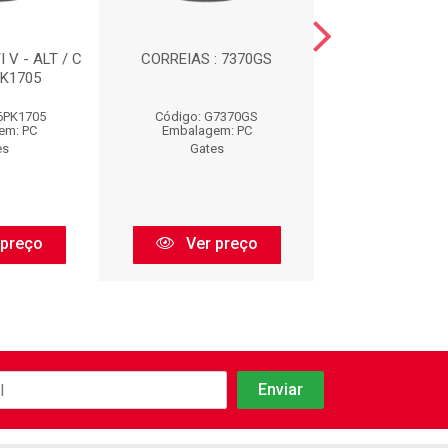
 V - ALT / C
CORREIAS : 7370GS
IMPORTADO - 
PK1705
MICRO 
6PK1705
Código: G7370GS
Código: G6PK
em: PC
Embalagem: PC
Embalagem:
es
Gates
Gates
 preço
Ver preço
Ver pr