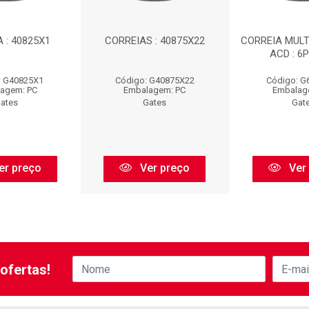
 : 40825X1
CORREIAS : 40875X22
CORREIA MULTI
ACD : 6
: G40825X1
Código: G40875X22
Código: G
agem: PC
Embalagem: PC
Embalag
ates
Gates
Gat
er preço
Ver preço
Ver
ofertas!