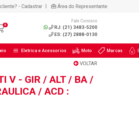
|
cliente? - Cadastrar
Área do Representante
Fale Conosco
0
RJ: (21) 3483-5200
ES: (27) 2888-0130
eio
Eletrica e Acessorios
Moto
Marcas
VOLTAR
 V - GIR / ALT / BA /
AULICA / ACD :