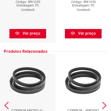
Código: 5PK1255
Código: 5PK1255
Embalagem: PC
Embalagem: PC
Contitech
Contitech
Ver preço
Ver preço
Produtos Relacionados
CORREIA MICRO-V :
CORREIA : 40825X1