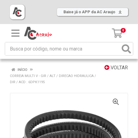
Baixe já o APP da AC Araujo
0
VOLTAR
INÍCIO
CORREIA MULTI V - GIR / ALT / DIRECAO HIDRAULICA /
DIR / ACD : 6DPK1195