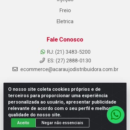
Freio
Eletrica
Fale Conosco
RJ: (21) 3483-5200
ES: (27) 2888-0130
ecommerce@acaraujodistribuidora.com.br
O nosso site coleta cookies próprios e de
AC Araujo Distribuidora - Rua Carneiro de Campos, 42 -
terceiros para proporcionar uma experiência
São Cristóvão, Rio de Janeiro/RJ - CEP 20.920-410 -
personalizada ao usuário, apresentar publicidade
CNPJ 08.744.753/0003-85
relevante de acordo com o seu perfil e melhorar a
qualidade do nosso site.
Aceito
Negar não essenciais