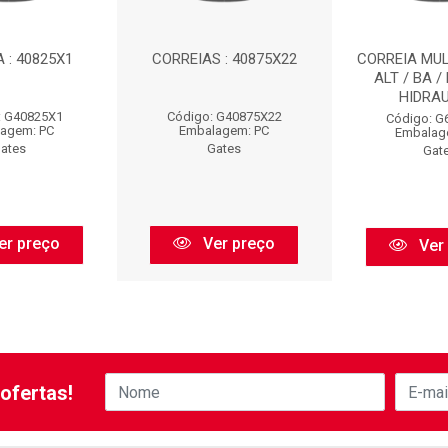
 : 40825X1
CORREIAS : 40875X22
CORREIA MULT
ALT / BA /
HIDRAUL
: G40825X1
Código: G40875X22
Código: G
agem: PC
Embalagem: PC
Embalag
ates
Gates
Gat
er preço
Ver preço
Ver
ofertas!