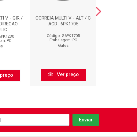
I V - GIR /
CORREIA MULTI V - ALT / C
CORREIAS : 
 DIRECAO
ACD : 6PK1705
IC...
Código: G6PK1705
Código: G73
6PK1230
Embalagem: PC
Embalagem:
em: PC
Gates
Gates
es
Ver preço
Ver pr
 preço