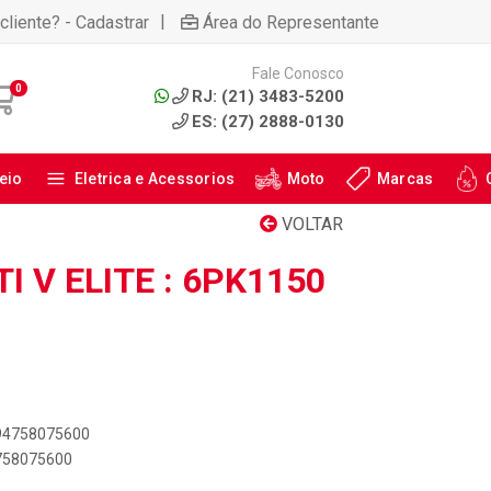
|
cliente? - Cadastrar
Área do Representante
Fale Conosco
0
RJ: (21) 3483-5200
ES: (27) 2888-0130
eio
Eletrica e Acessorios
Moto
Marcas
VOLTAR
I V ELITE : 6PK1150
894758075600
4758075600