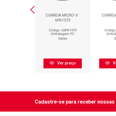
EIA : 6PK1255
CORREIA MICRO-V :
CORREIA
6PK1573
go: G6PK1255
Código: G6PK1573
Código
balagem: PC
Embalagem: PC
Embal
Gates
Gates
G
Ver preço
Ver preço
V
Cadastre-se para receber nossas 