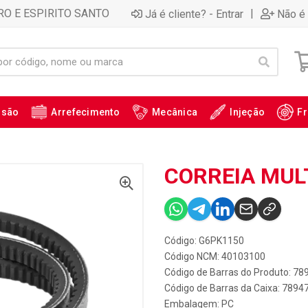
RO E ESPIRITO SANTO
|
Já é cliente? - Entrar
Não é 
ssão
Arrefecimento
Mecânica
Injeção
Fr
CORREIA MULT
Código: G6PK1150
Código NCM: 40103100
Código de Barras do Produto: 7
Código de Barras da Caixa: 789
Embalagem: PC