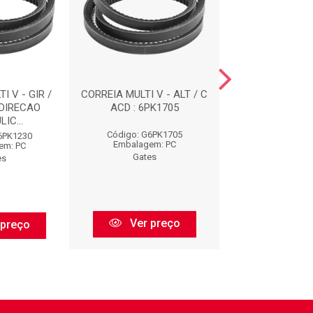
I V - GIR /
CORREIA MULTI V - ALT / C
CORREIAS : 
 DIRECAO
ACD : 6PK1705
IC...
Código: G6PK1705
Código: G73
6PK1230
Embalagem: PC
Embalagem:
em: PC
Gates
Gates
es
Ver preço
Ver pr
 preço