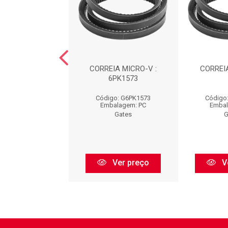
EIA : 6PK1255
CORREIA MICRO-V :
CORREIA
6PK1573
go: G6PK1255
Código: G6PK1573
Código
balagem: PC
Embalagem: PC
Embal
Gates
Gates
G
Ver preço
Ver preço
V