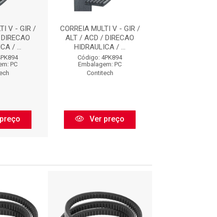
I V - GIR /
CORREIA MULTI V - GIR /
CORREIA MULTI V
/ DIRECAO
ALT / ACD / DIRECAO
ALT / ACD / D
A / ...
HIDRAULICA / ...
HIDRAULICA /
4PK894
Código: 4PK894
Código: 4PK
em: PC
Embalagem: PC
Embalagem:
tech
Contitech
Contitec
preço
Ver preço
Ver pr