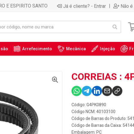
RO E ESPIRITO SANTO
|
Já é cliente? - Entrar
Não é 
ssão
Arrefecimento
Mecânica
Injeção
Fr
CORREIAS : 4
Código: G4PK0890
Código NCM: 40103100
Código de Barras do Produto: 5
Código de Barras da Caixa: 541
Embalagem: PC