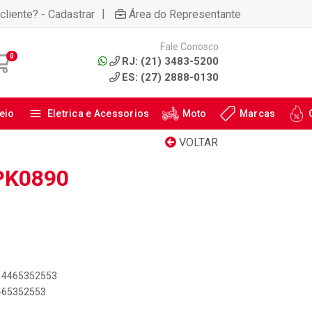
|
cliente? - Cadastrar
Área do Representante
Fale Conosco
0
RJ: (21) 3483-5200
ES: (27) 2888-0130
eio
Eletrica e Acessorios
Moto
Marcas
VOLTAR
PK0890
414465352553
4465352553