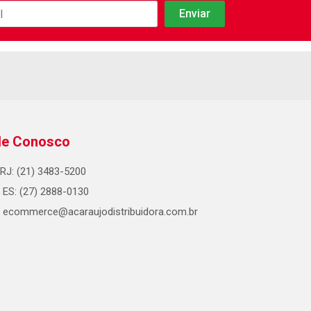
le Conosco
RJ: (21) 3483-5200
ES: (27) 2888-0130
ecommerce@acaraujodistribuidora.com.br