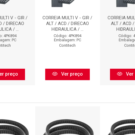
LTI V - GIR /
CORREIA MULTI V - GIR /
CORREIA MULT
D / DIRECAO
ALT / ACD / DIRECAO
ALT / ACD 
LICA / ...
HIDRAULICA / ...
HIDRAULIC
o: 4PK894
Código: 4PK894
Código: 
agem: PC
Embalagem: PC
Embalag
titech
Contitech
Conti
er preço
Ver preço
Ver 