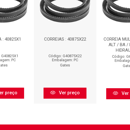
 : 40825X1
CORREIAS : 40875X22
CORREIA MULT
ALT / BA /
HIDRAUL
: G40825X1
Código: G40875X22
Código: G
agem: PC
Embalagem: PC
Embalag
ates
Gates
Gat
er preço
Ver preço
Ver