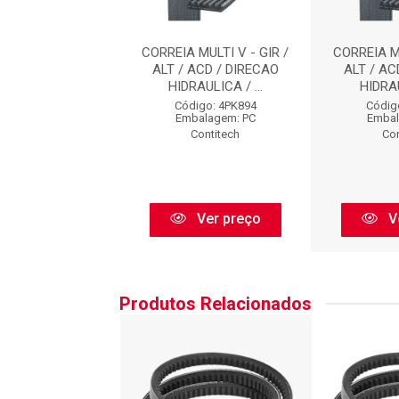
 MULTI V - GIR /
CORREIA MULTI V - GIR /
CORREIA MU
 ACD / DIRECAO
ALT / ACD / DIRECAO
ALT / AC
AULICA / ...
HIDRAULICA / ...
HIDRAU
digo: 4PK894
Código: 4PK894
Códig
balagem: PC
Embalagem: PC
Embal
Contitech
Contitech
Con
Ver preço
Ver preço
V
Produtos Relacionados