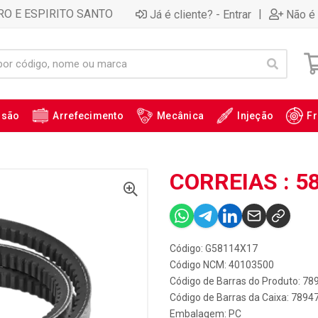
RO E ESPIRITO SANTO
|
Já é cliente? - Entrar
Não é 
ssão
Arrefecimento
Mecânica
Injeção
Fr
CORREIAS : 5
Código: G58114X17
Código NCM: 40103500
Código de Barras do Produto: 7
Código de Barras da Caixa: 789
Embalagem: PC