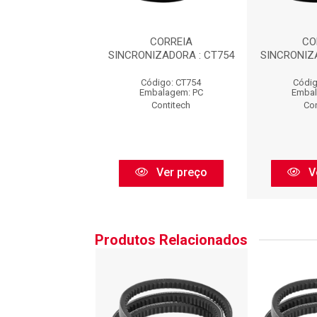
CORREIA
CORREIA
CO
IZADORA : CT754
SINCRONIZADORA : CT754
SINCRONIZ
digo: CT754
Código: CT754
Códig
balagem: PC
Embalagem: PC
Embal
Contitech
Contitech
Con
Ver preço
Ver preço
V
Produtos Relacionados