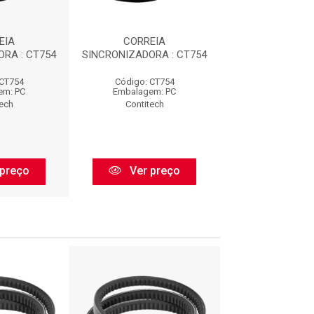
EIA
CORREIA
CORREI
RA : CT754
SINCRONIZADORA : CT754
SINCRONIZADORA
 CT754
Código: CT754
Código: CT
em: PC
Embalagem: PC
Embalagem:
tech
Contitech
Contitec
preço
Ver preço
Ver pr