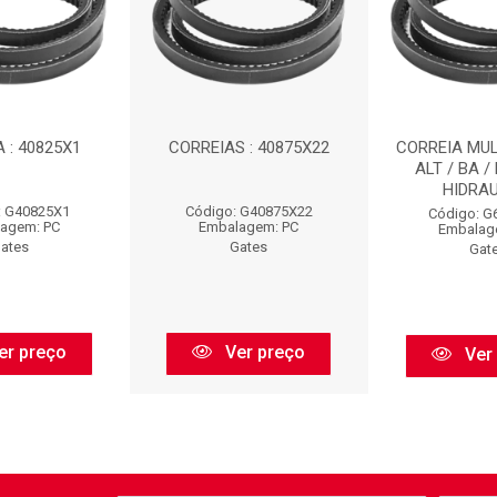
 : 40825X1
CORREIAS : 40875X22
CORREIA MULT
ALT / BA /
HIDRAUL
: G40825X1
Código: G40875X22
Código: G
agem: PC
Embalagem: PC
Embalag
ates
Gates
Gat
er preço
Ver preço
Ver