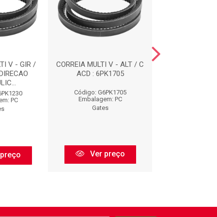
I V - GIR /
CORREIA MULTI V - ALT / C
CORREIAS : 
 DIRECAO
ACD : 6PK1705
IC...
Código: G6PK1705
Código: G73
6PK1230
Embalagem: PC
Embalagem:
em: PC
Gates
Gates
es
Ver preço
Ver pr
 preço