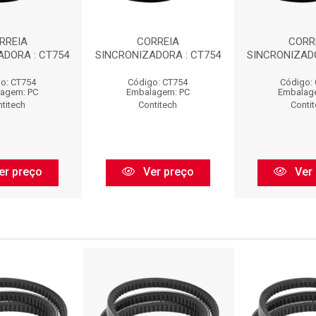
RREIA
CORREIA
CORR
ADORA : CT754
SINCRONIZADORA : CT754
SINCRONIZADO
o: CT754
Código: CT754
Código:
agem: PC
Embalagem: PC
Embalag
titech
Contitech
Conti
er preço
Ver preço
Ver 