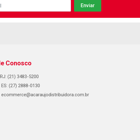
le Conosco
RJ: (21) 3483-5200
ES: (27) 2888-0130
ecommerce@acaraujodistribuidora.com.br