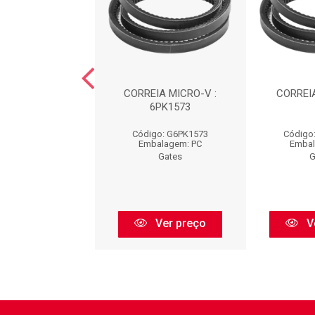
EIA : 6PK1255
CORREIA MICRO-V :
CORREIA
6PK1573
go: G6PK1255
Código: G6PK1573
Código
balagem: PC
Embalagem: PC
Embal
Gates
Gates
G
Ver preço
Ver preço
V