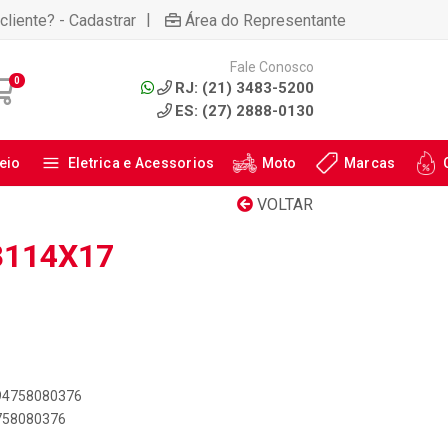
|
cliente? - Cadastrar
Área do Representante
Fale Conosco
0
RJ: (21) 3483-5200
ES: (27) 2888-0130
eio
Eletrica e Acessorios
Moto
Marcas
VOLTAR
8114X17
894758080376
4758080376