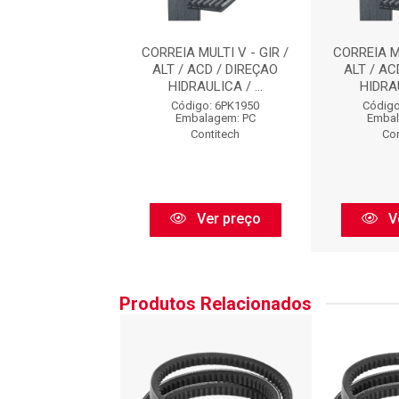
 MULTI V - GIR /
CORREIA MULTI V - GIR /
CORREIA MU
 ACD / DIREÇAO
ALT / ACD / DIREÇAO
ALT / AC
AULICA / ...
HIDRAULICA / ...
HIDRAU
igo: 6PK1950
Código: 6PK1950
Código
balagem: PC
Embalagem: PC
Embal
Contitech
Contitech
Con
Ver preço
Ver preço
V
Produtos Relacionados