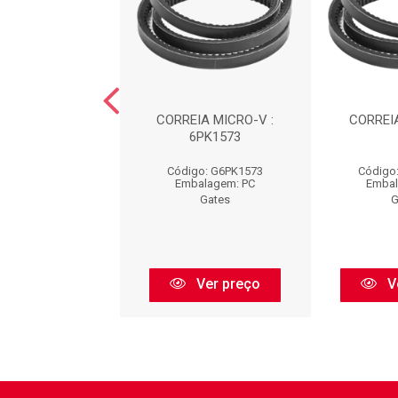
EIA : 6PK1255
CORREIA MICRO-V :
CORREIA
6PK1573
go: G6PK1255
Código: G6PK1573
Código
balagem: PC
Embalagem: PC
Embal
Gates
Gates
G
Ver preço
Ver preço
V