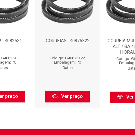
 : 40825X1
CORREIAS : 40875X22
CORREIA MULT
ALT / BA /
HIDRAUL
: G40825X1
Código: G40875X22
Código: G
agem: PC
Embalagem: PC
Embalag
ates
Gates
Gat
er preço
Ver preço
Ver