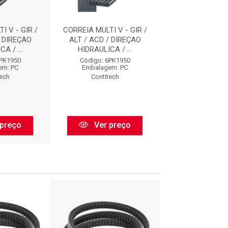
I V - GIR /
CORREIA MULTI V - GIR /
CORREIA MULTI V
/ DIREÇAO
ALT / ACD / DIREÇAO
ALT / ACD / D
A / ...
HIDRAULICA / ...
HIDRAULICA /
6PK1950
Código: 6PK1950
Código: 6PK
em: PC
Embalagem: PC
Embalagem:
tech
Contitech
Contitec
preço
Ver preço
Ver pr