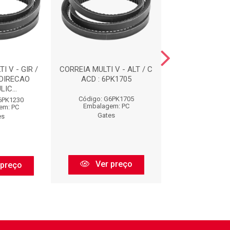
I V - GIR /
CORREIA MULTI V - ALT / C
CORREIAS : 
 DIRECAO
ACD : 6PK1705
IC...
Código: G6PK1705
Código: G73
6PK1230
Embalagem: PC
Embalagem:
em: PC
Gates
Gates
es
Ver preço
Ver pr
 preço