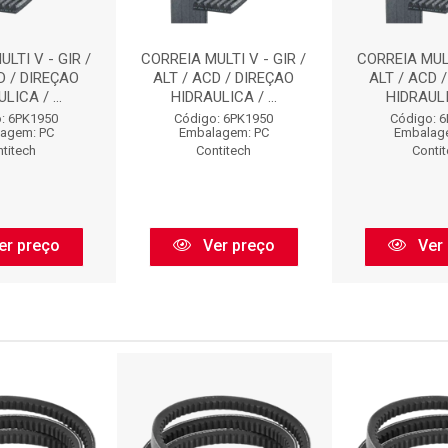
LTI V - GIR /
CORREIA MULTI V - GIR /
CORREIA MULT
D / DIREÇAO
ALT / ACD / DIREÇAO
ALT / ACD 
LICA / ...
HIDRAULICA / ...
HIDRAULIC
: 6PK1950
Código: 6PK1950
Código: 
agem: PC
Embalagem: PC
Embalag
titech
Contitech
Conti
er preço
Ver preço
Ver 