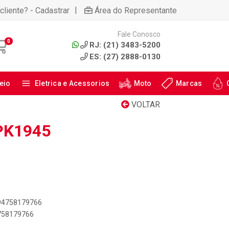
|
cliente? - Cadastrar
Área do Representante
Fale Conosco
0
RJ: (21) 3483-5200
ES: (27) 2888-0130
eio
Eletrica e Acessorios
Moto
Marcas
VOLTAR
PK1945
894758179766
4758179766