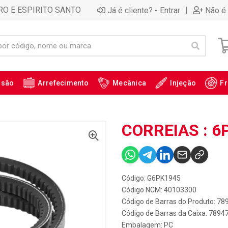
RO E ESPIRITO SANTO
|
Já é cliente? - Entrar
Não é 
ssão
Arrefecimento
Mecânica
Injeção
Fr
CORREIAS : 6
Código: G6PK1945
Código NCM: 40103300
Código de Barras do Produto: 7
Código de Barras da Caixa: 789
Embalagem: PC