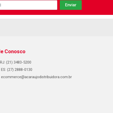
le Conosco
RJ: (21) 3483-5200
ES: (27) 2888-0130
ecommerce@acaraujodistribuidora.com.br