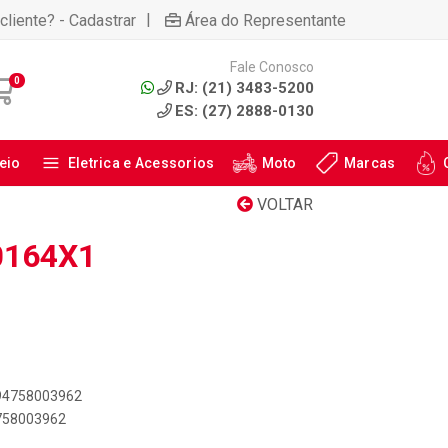
|
cliente? - Cadastrar
Área do Representante
Fale Conosco
0
RJ: (21) 3483-5200
ES: (27) 2888-0130
eio
Eletrica e Acessorios
Moto
Marcas
VOLTAR
0164X1
894758003962
4758003962