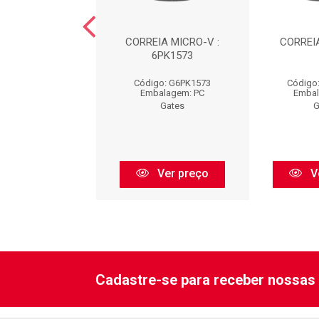
EIA : 6PK1255
CORREIA MICRO-V :
CORREIA
6PK1573
go: G6PK1255
Código: G6PK1573
Código
balagem: PC
Embalagem: PC
Embal
Gates
Gates
G
Ver preço
Ver preço
V
Cadastre-se para receber nossas 