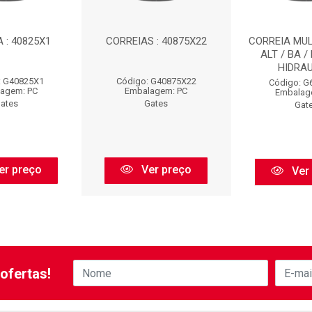
 : 40825X1
CORREIAS : 40875X22
CORREIA MULT
ALT / BA /
HIDRAUL
: G40825X1
Código: G40875X22
Código: G
agem: PC
Embalagem: PC
Embalag
ates
Gates
Gat
er preço
Ver preço
Ver
ofertas!