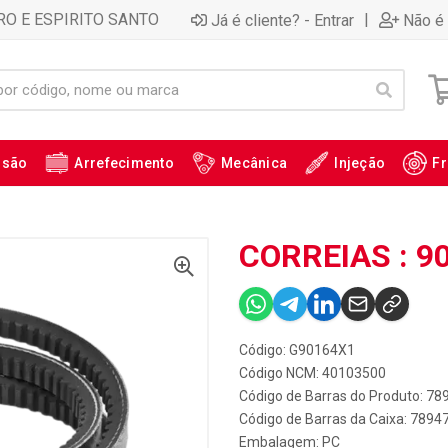
RO E ESPIRITO SANTO
|
Já é cliente? - Entrar
Não é 
ssão
Arrefecimento
Mecânica
Injeção
Fr
CORREIAS : 9
Código: G90164X1
Código NCM: 40103500
Código de Barras do Produto: 7
Código de Barras da Caixa: 789
Embalagem: PC