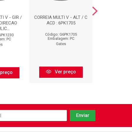
I V - GIR /
CORREIA MULTI V - ALT / C
CORREIAS : 
 DIRECAO
ACD : 6PK1705
IC...
Código: G6PK1705
Código: G73
6PK1230
Embalagem: PC
Embalagem:
em: PC
Gates
Gates
es
Ver preço
Ver pr
 preço