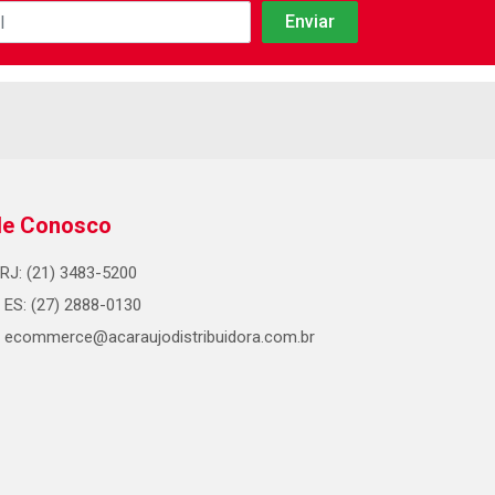
le Conosco
RJ: (21) 3483-5200
ES: (27) 2888-0130
ecommerce@acaraujodistribuidora.com.br