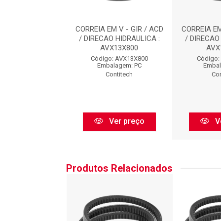
EM V - GIR / ACD
CORREIA EM V - GIR / ACD
CORREIA EM
AO HIDRAULICA :
/ DIRECAO HIDRAULICA :
/ DIRECAO
VX13X800
AVX13X800
AVX
go: AVX13X800
Código: AVX13X800
Código:
balagem: PC
Embalagem: PC
Embal
Contitech
Contitech
Con
Ver preço
Ver preço
V
Produtos Relacionados