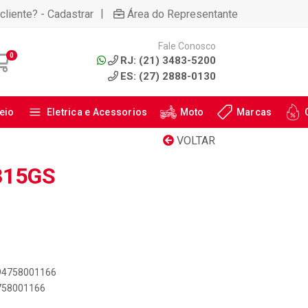
|
cliente? - Cadastrar
Área do Representante
Fale Conosco
0
RJ: (21) 3483-5200
ES: (27) 2888-0130
eio
Eletrica e Acessorios
Moto
Marcas
VOLTAR
315GS
894758001166
4758001166