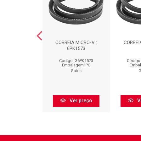
EIA : 6PK1255
CORREIA MICRO-V :
CORREIA
6PK1573
go: G6PK1255
Código: G6PK1573
Código
balagem: PC
Embalagem: PC
Embal
Gates
Gates
G
Ver preço
Ver preço
V