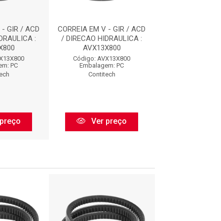
- GIR / ACD
CORREIA EM V - GIR / ACD
CORREIA EM V - 
DRAULICA :
/ DIRECAO HIDRAULICA :
/ DIRECAO HIDR
X800
AVX13X800
AVX13X8
VX13X800
Código: AVX13X800
Código: AVX1
em: PC
Embalagem: PC
Embalagem:
tech
Contitech
Contitec
preço
Ver preço
Ver pr