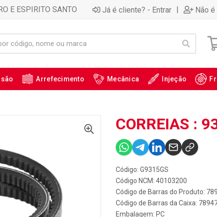
RO E ESPIRITO SANTO
|
Já é cliente? - Entrar
Não é 
ssão
Arrefecimento
Mecânica
Injeção
Fr
CORREIAS : 9
Código: G9315GS
Código NCM: 40103200
Código de Barras do Produto: 7
Código de Barras da Caixa: 789
Embalagem: PC