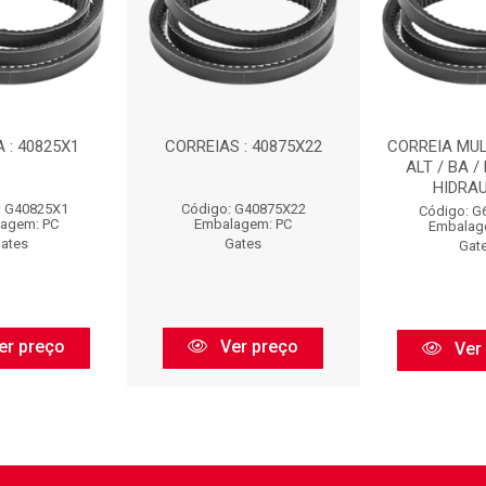
 : 40825X1
CORREIAS : 40875X22
CORREIA MULT
ALT / BA /
HIDRAUL
: G40825X1
Código: G40875X22
Código: G
agem: PC
Embalagem: PC
Embalag
ates
Gates
Gat
er preço
Ver preço
Ver