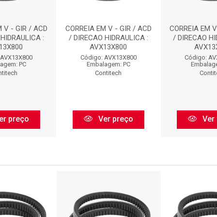
 V - GIR / ACD
CORREIA EM V - GIR / ACD
CORREIA EM V 
 HIDRAULICA :
/ DIRECAO HIDRAULICA :
/ DIRECAO HI
13X800
AVX13X800
AVX13
 AVX13X800
Código: AVX13X800
Código: A
agem: PC
Embalagem: PC
Embalag
titech
Contitech
Conti
er preço
Ver preço
Ver 