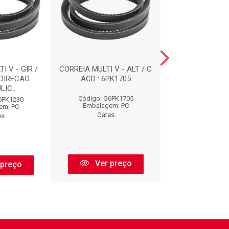
I V - GIR /
CORREIA MULTI V - ALT / C
CORREIAS : 
 DIRECAO
ACD : 6PK1705
IC...
Código: G6PK1705
Código: G73
6PK1230
Embalagem: PC
Embalagem:
em: PC
Gates
Gates
es
Ver preço
Ver pr
 preço