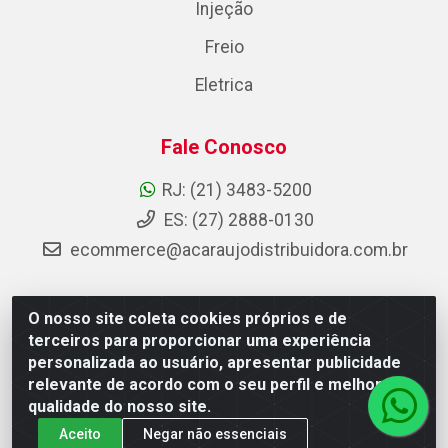
Injeção
Freio
Eletrica
Fale Conosco
RJ: (21) 3483-5200
ES: (27) 2888-0130
ecommerce@acaraujodistribuidora.com.br
O nosso site coleta cookies próprios e de
AC Araujo Distribuidora - Rua Carneiro de Campos, 42 -
terceiros para proporcionar uma experiência
São Cristóvão, Rio de Janeiro/RJ - CEP 20.920-410 -
personalizada ao usuário, apresentar publicidade
CNPJ 08.744.753/0003-85
relevante de acordo com o seu perfil e melhorar a
qualidade do nosso site.
Aceito
Negar não essenciais