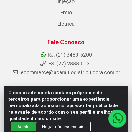
Injeção
Freio
Eletrica
Fale Conosco
RJ: (21) 3483-5200
ES: (27) 2888-0130
ecommerce@acaraujodistribuidora.com.br
O nosso site coleta cookies próprios e de
AC Araujo Distribuidora - Rua Carneiro de Campos, 42 -
terceiros para proporcionar uma experiência
São Cristóvão, Rio de Janeiro/RJ - CEP 20.920-410 -
personalizada ao usuário, apresentar publicidade
CNPJ 08.744.753/0003-85
relevante de acordo com o seu perfil e melhorar a
qualidade do nosso site.
Aceito
Negar não essenciais