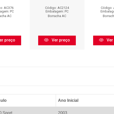
o: AC376
Código: AC2124
Código:
agem: PC
Embalagem: PC
Embalag
acha AC
Borracha AC
Borrac
er preço
Ver preço
Ver
culo
Ano Inicial
0 Sport
2003