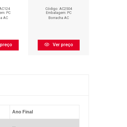
 AC124
Código: AC2504
Código: AC
em: PC
Embalagem: PC
Embalagem:
ha AC
Borracha AC
Borracha 
 preço
Ver preço
Ver pr
Ano Final
...