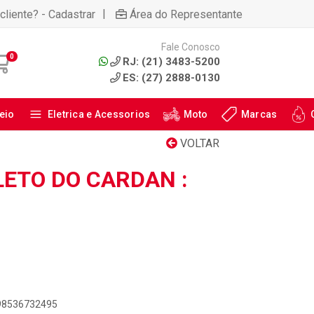
|
cliente? - Cadastrar
Área do Representante
Fale Conosco
0
RJ: (21) 3483-5200
ES: (27) 2888-0130
eio
Eletrica e Acessorios
Moto
Marcas
VOLTAR
ETO DO CARDAN :
898536732495