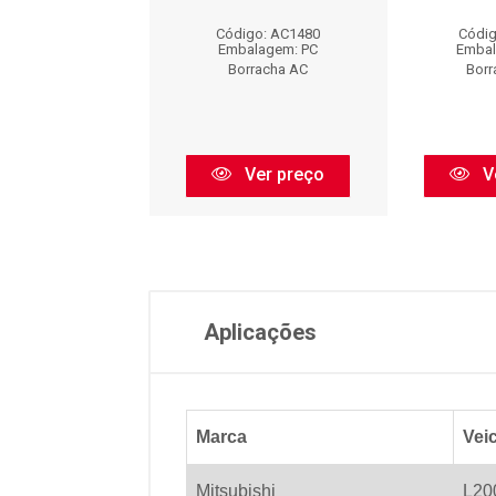
digo: AC440
Código: AC1480
Códig
balagem: PC
Embalagem: PC
Embal
orracha AC
Borracha AC
Borr
Ver preço
Ver preço
V
Aplicações
Marca
Vei
Mitsubishi
L20