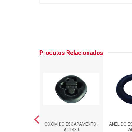
Produtos Relacionados
 DA SUSPENS?O -
COXIM DO ESCAPAMENTO :
ANEL DO E
TEIRA : AC440
AC1480
A