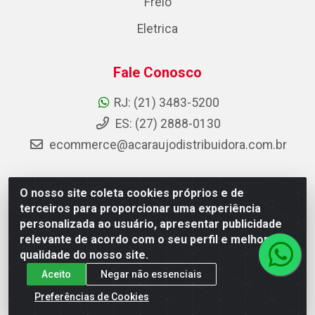
Freio
Eletrica
Fale Conosco
RJ: (21) 3483-5200
ES: (27) 2888-0130
ecommerce@acaraujodistribuidora.com.br
O nosso site coleta cookies próprios e de
AC Araujo Distribuidora - Rua Carneiro de Campos, 42 -
terceiros para proporcionar uma experiência
São Cristóvão, Rio de Janeiro/RJ - CEP 20.920-410 -
personalizada ao usuário, apresentar publicidade
CNPJ 08.744.753/0003-85
relevante de acordo com o seu perfil e melhorar a
qualidade do nosso site.
Aceito
Negar não essenciais
Preferências de Cookies