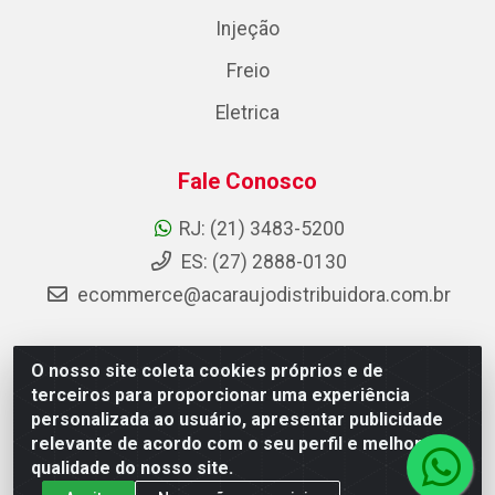
Injeção
Freio
Eletrica
Fale Conosco
RJ: (21) 3483-5200
ES: (27) 2888-0130
ecommerce@acaraujodistribuidora.com.br
O nosso site coleta cookies próprios e de
AC Araujo Distribuidora - Rua Carneiro de Campos, 42 -
terceiros para proporcionar uma experiência
São Cristóvão, Rio de Janeiro/RJ - CEP 20.920-410 -
personalizada ao usuário, apresentar publicidade
CNPJ 08.744.753/0003-85
relevante de acordo com o seu perfil e melhorar a
qualidade do nosso site.