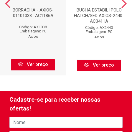
BORRACHA - AXIOS-
BUCHA ESTABILI POLO
01101038 : AC1186A
HATCH/SED AXIOS-2440 :
AC3411A
Código: AX1038
Código: AX2440
Embalagem: PC
Embalagem: PC
Axios
Axios
Ver preço
Ver preço
Cadastre-se para receber nossas
ofertas!