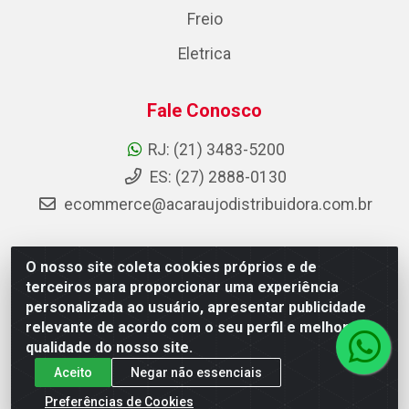
Freio
Eletrica
Fale Conosco
RJ: (21) 3483-5200
ES: (27) 2888-0130
ecommerce@acaraujodistribuidora.com.br
O nosso site coleta cookies próprios e de
AC Araujo Distribuidora - Rua Carneiro de Campos, 42 -
terceiros para proporcionar uma experiência
São Cristóvão, Rio de Janeiro/RJ - CEP 20.920-410 -
personalizada ao usuário, apresentar publicidade
CNPJ 08.744.753/0003-85
relevante de acordo com o seu perfil e melhorar a
qualidade do nosso site.
Aceito
Negar não essenciais
Preferências de Cookies