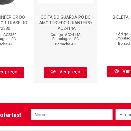
INFERIOR DO
COIFA DO GUARDA PO DO
BIELETA 
OR TRASEIRO :
AMORTECEDOR DIANTEIRO
C2380
: AC2414A
Código:
o: AC2380
Código: AC2414A
Embalag
agem: PC
Embalagem: PC
Borrac
acha AC
Borracha AC
Ver
er preço
Ver preço
ofertas!