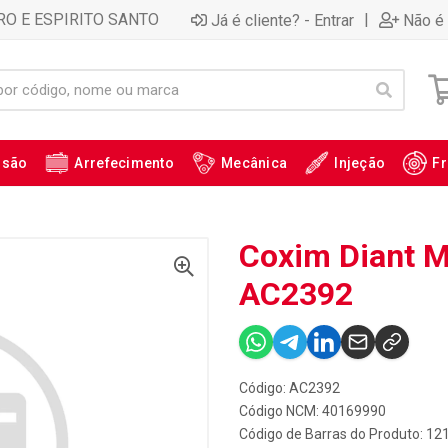
RO E ESPIRITO SANTO
|
Já é cliente? - Entrar
Não é 
ssão
Arrefecimento
Mecânica
Injeção
Fr
Coxim Diant Mo
AC2392
Código: AC2392
Código NCM: 40169990
Código de Barras do Produto: 12