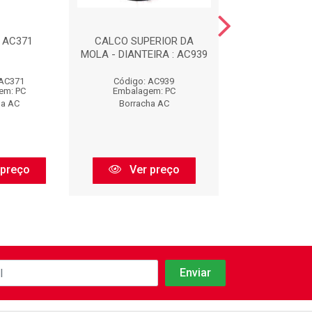
: AC371
CALCO SUPERIOR DA
CALCO INFERIOR
MOLA - DIANTEIRA : AC939
- DIANTEIRA :
 AC371
Código: AC939
Código: AC
em: PC
Embalagem: PC
Embalagem:
ha AC
Borracha AC
Borracha 
 preço
Ver preço
Ver pr