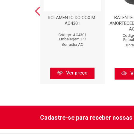
NTO DA MOLA
ROLAMENTO DO COXIM :
BATENTE 
EIRA : AC2370
AC4301
AMORTECED
A
digo: AC2370
Código: AC4301
Códig
balagem: PC
Embalagem: PC
Embal
orracha AC
Borracha AC
Borr
Ver preço
Ver preço
V
Cadastre-se para receber nossas 