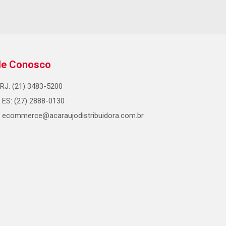
le Conosco
RJ: (21) 3483-5200
ES: (27) 2888-0130
ecommerce@acaraujodistribuidora.com.br