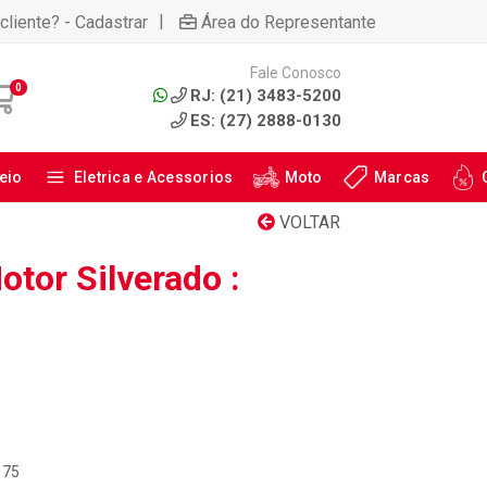
|
cliente? - Cadastrar
Área do Representante
Fale Conosco
0
RJ: (21) 3483-5200
ES: (27) 2888-0130
eio
Eletrica e Acessorios
Moto
Marcas
VOLTAR
tor Silverado :
175