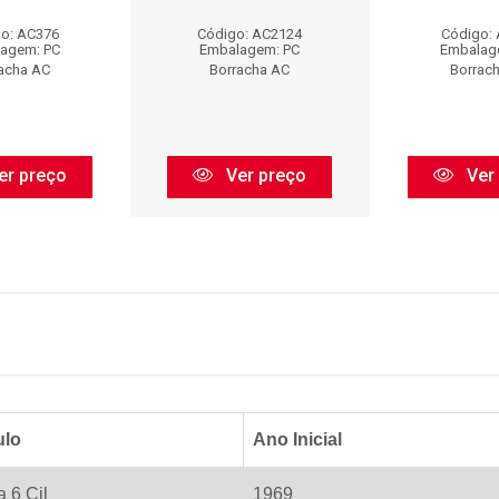
o: AC376
Código: AC2124
Código:
agem: PC
Embalagem: PC
Embalag
acha AC
Borracha AC
Borrac
er preço
Ver preço
Ver
ulo
Ano Inicial
 6 Cil
1969