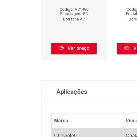
digo: AC1481
Código: AC1480
Códig
balagem: PC
Embalagem: PC
Embal
orracha AC
Borracha AC
Borr
Ver preço
Ver preço
V
Aplicações
Marca
Veic
Chevrolet
Opala