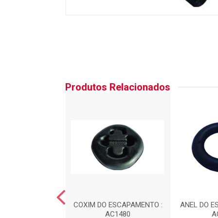
Produtos Relacionados
DO ESCAPAMENTO
COXIM DO ESCAPAMENTO :
ANEL DO E
EL) : AC1481
AC1480
A