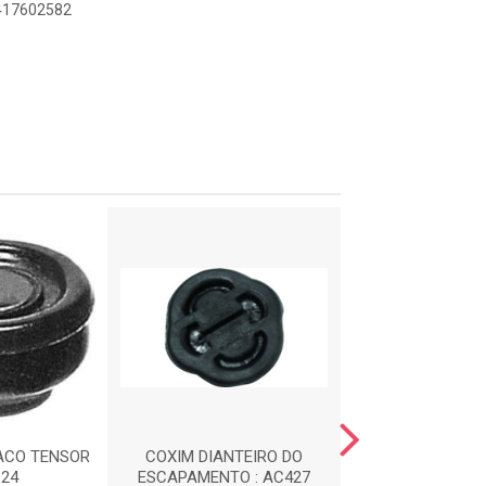
7417602582
ACO TENSOR
COXIM DIANTEIRO DO
CALCO DE M
124
ESCAPAMENTO : AC427
DIANTEIRA : 