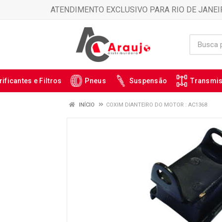
ATENDIMENTO EXCLUSIVO PARA RIO DE JANEI
rificantes e Filtros
Pneus
Suspensão
Transmi
INÍCIO
COXIM DIANTEIRO DO MOTOR : AC1368