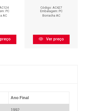
 AC124
Código: AC427
Código: AC
em: PC
Embalagem: PC
Embalagem:
ha AC
Borracha AC
Borracha 
 preço
Ver preço
Ver pr
Ano Final
1992