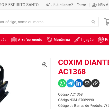
RO E ESPIRITO SANTO
|
Já é cliente? - Entrar
Não é 
ssão
Arrefecimento
Mecânica
Injeção
Fr
COXIM DIANT
AC1368
Código: AC1368
Código NCM: 87089990
Código de Barras do Produto: 7