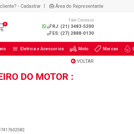
|
cliente? - Cadastrar
Área do Representante
Fale Conosco
0
RJ: (21) 3483-5200
ES: (27) 2888-0130
eio
Eletrica e Acessorios
Moto
Marcas
VOLTAR
EIRO DO MOTOR :
897417602582