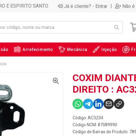
RO E ESPIRITO SANTO
|
Já é cliente? - Entrar
Não é 
ssão
Arrefecimento
Mecânica
Injeção
Fr
3234
COXIM DIANT
DIREITO : AC
Código: AC3234
Código NCM: 87089990
Código de Barras do Produto: 7