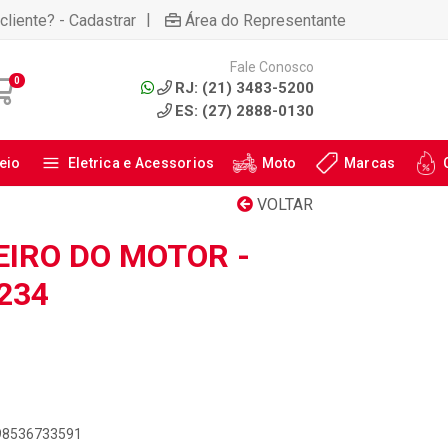
|
cliente? - Cadastrar
Área do Representante
Fale Conosco
0
RJ: (21) 3483-5200
ES: (27) 2888-0130
eio
Eletrica e Acessorios
Moto
Marcas
VOLTAR
EIRO DO MOTOR -
3234
898536733591