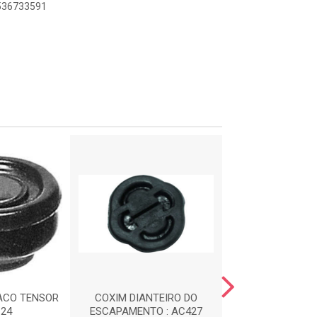
8536733591
ACO TENSOR
COXIM DIANTEIRO DO
CALCO DE M
124
ESCAPAMENTO : AC427
DIANTEIRA : 