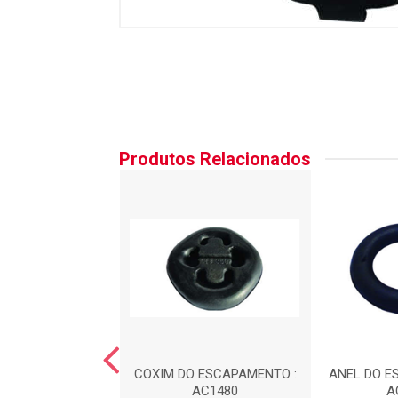
Produtos Relacionados
 DA CAIXA DE
COXIM DO ESCAPAMENTO :
ANEL DO E
C?O : AC1100
AC1480
A