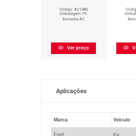
digo: AC1100
Código: AC1480
Códig
balagem: PC
Embalagem: PC
Embal
orracha AC
Borracha AC
Borr
Ver preço
Ver preço
V
Aplicações
Marca
Veiculo
Ford
Ka