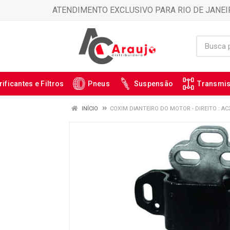
ATENDIMENTO EXCLUSIVO PARA RIO DE JANEI
rificantes e Filtros
Pneus
Suspensão
Transmi
INÍCIO
COXIM DIANTEIRO DO MOTOR - DIREITO : AC