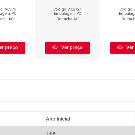
o: AC376
Código: AC2124
Código:
agem: PC
Embalagem: PC
Embalag
acha AC
Borracha AC
Borrac
er preço
Ver preço
Ver
Ano Inicial
1999