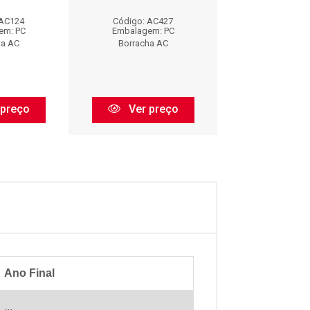
 AC124
Código: AC427
Código: AC
em: PC
Embalagem: PC
Embalagem:
ha AC
Borracha AC
Borracha 
 preço
Ver preço
Ver pr
Ano Final
...