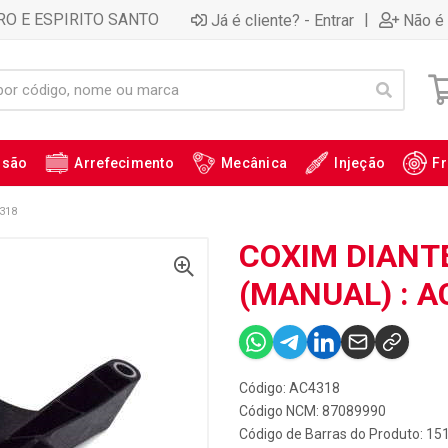
RO E ESPIRITO SANTO
|
Já é cliente? - Entrar
Não é 
ssão
Arrefecimento
Mecânica
Injeção
Fr
318
COXIM DIANT
(MANUAL) : A
Código: AC4318
Código NCM: 87089990
Código de Barras do Produto: 15