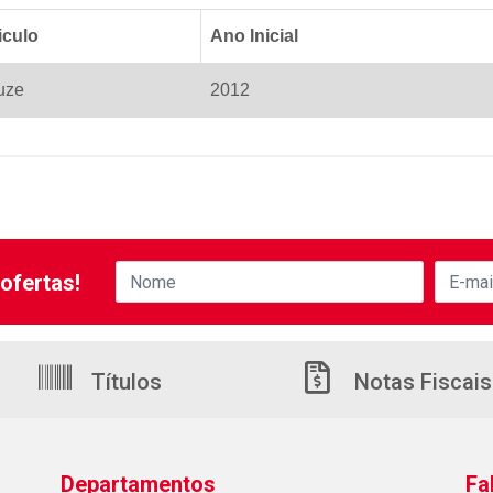
iculo
Ano Inicial
uze
2012
ofertas!
Títulos
Notas Fiscais
Departamentos
Fa