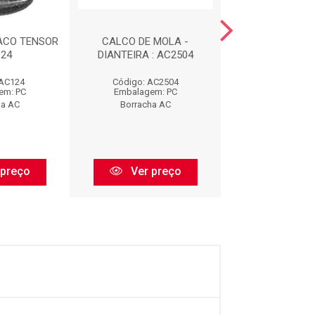
ACO TENSOR
CALCO DE MOLA -
COXIM DIANTE
124
DIANTEIRA : AC2504
ESCAPAMENTO 
 AC124
Código: AC2504
Código: AC
em: PC
Embalagem: PC
Embalagem:
ha AC
Borracha AC
Borracha 
 preço
Ver preço
Ver pr