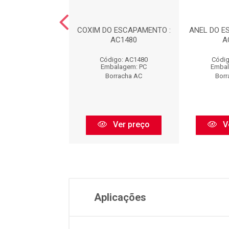
 DA SUSPENS?O -
COXIM DO ESCAPAMENTO :
ANEL DO E
TEIRA : AC440
AC1480
A
digo: AC440
Código: AC1480
Códig
balagem: PC
Embalagem: PC
Embal
orracha AC
Borracha AC
Borr
Ver preço
Ver preço
V
Aplicações