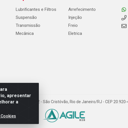
Lubrificantes e Filtros
Arrefecimento
Suspensão
Injeção
Transmissão
Freio
Mecânica
Eletrica
para
io, apresentar
elhorar a
Carneiro de Campos, 42 - São Cristóvão, Rio de Janeiro/RJ - CEP 20.92
 Cookies