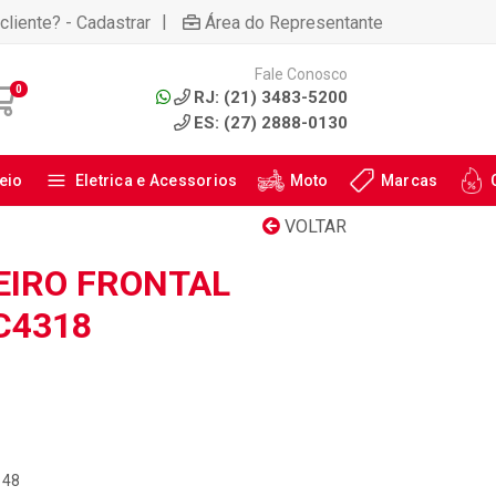
|
cliente? - Cadastrar
Área do Representante
Fale Conosco
0
RJ: (21) 3483-5200
ES: (27) 2888-0130
eio
Eletrica e Acessorios
Moto
Marcas
VOLTAR
EIRO FRONTAL
C4318
148