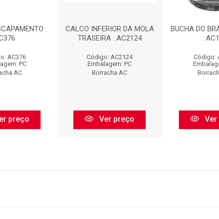
SCAPAMENTO :
CALCO INFERIOR DA MOLA
BUCHA DO BR
C376
TRASEIRA : AC2124
: AC
o: AC376
Código: AC2124
Código:
agem: PC
Embalagem: PC
Embalag
acha AC
Borracha AC
Borrac
er preço
Ver preço
Ver