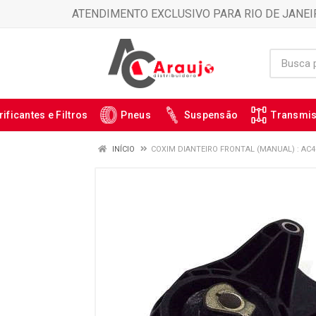
ATENDIMENTO EXCLUSIVO PARA RIO DE JANEI
rificantes e Filtros
Pneus
Suspensão
Transmi
INÍCIO
COXIM DIANTEIRO FRONTAL (MANUAL) : AC4