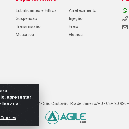
Lubrificantes e Filtros
Arrefecimento
Suspensão
Injeção
Transmissão
Freio
Mecânica
Eletrica
para
io, apresentar
elhorar a
Carneiro de Campos, 42 - São Cristóvão, Rio de Janeiro/RJ - CEP 20.92
 Cookies