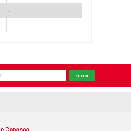
...
...
le Conosco