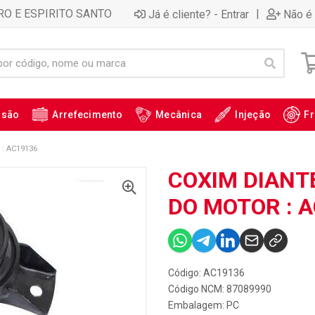
RO E ESPIRITO SANTO
|
Já é cliente? - Entrar
Não é 
ssão
Arrefecimento
Mecânica
Injeção
Fr
: AC19136
COXIM DIANTE
DO MOTOR : 
Código: AC19136
Código NCM: 87089990
Embalagem: PC