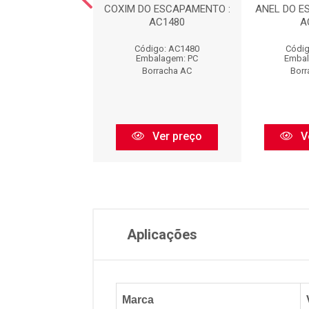
 DA SUSPENS?O -
COXIM DO ESCAPAMENTO :
ANEL DO E
TEIRA : AC440
AC1480
A
digo: AC440
Código: AC1480
Códig
balagem: PC
Embalagem: PC
Embal
orracha AC
Borracha AC
Borr
Ver preço
Ver preço
V
Aplicações
Marca