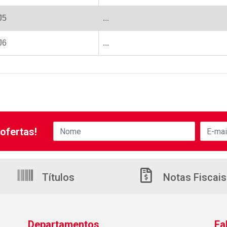
J5
...
J6
...
ofertas!
Títulos
Notas Fiscais
Departamentos
Fa