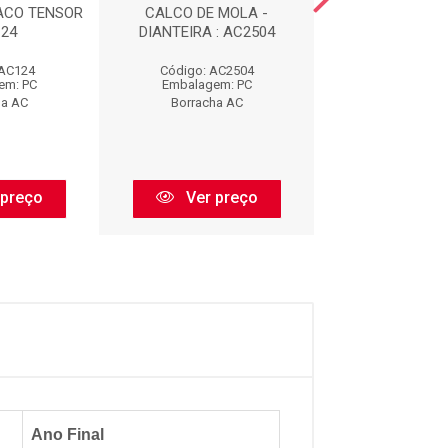
ACO TENSOR
CALCO DE MOLA -
COXIM DIANTE
124
DIANTEIRA : AC2504
ESCAPAMENTO 
 AC124
Código: AC2504
Código: AC
em: PC
Embalagem: PC
Embalagem:
ha AC
Borracha AC
Borracha 
 preço
Ver preço
Ver pr
Ano Final