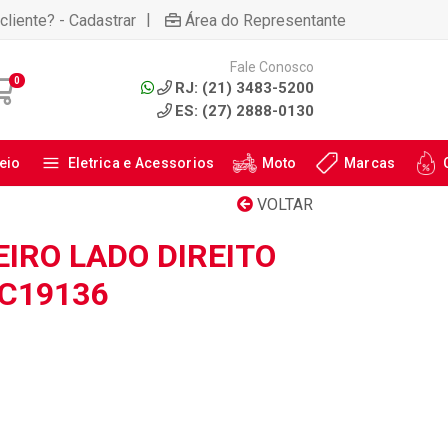
|
cliente? - Cadastrar
Área do Representante
Fale Conosco
0
RJ: (21) 3483-5200
ES: (27) 2888-0130
eio
Eletrica e Acessorios
Moto
Marcas
VOLTAR
IRO LADO DIREITO
AC19136