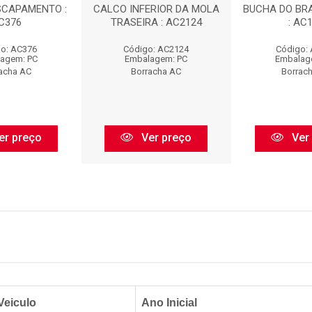
SCAPAMENTO :
CALCO INFERIOR DA MOLA
BUCHA DO BR
C376
TRASEIRA : AC2124
: AC
o: AC376
Código: AC2124
Código:
agem: PC
Embalagem: PC
Embalag
acha AC
Borracha AC
Borrac
er preço
Ver preço
Ver
Veiculo
Ano Inicial