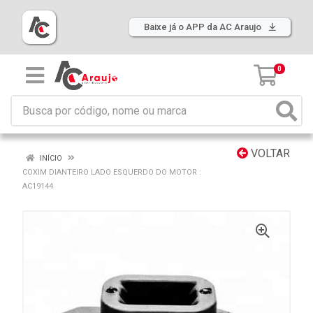
Baixe já o APP da AC Araujo
0
VOLTAR
INÍCIO
COXIM DIANTEIRO LADO ESQUERDO DO MOTOR :
AC19144