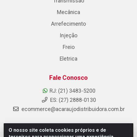
Transmissão
Mecânica
Arrefecimento
Injeção
Freio
Eletrica
Fale Conosco
RJ: (21) 3483-5200
ES: (27) 2888-0130
ecommerce@acaraujodistribuidora.com.br
O nosso site coleta cookies próprios e de
AC Araujo Distribuidora - Rua Carneiro de Campos, 42 -
terceiros para proporcionar uma experiência