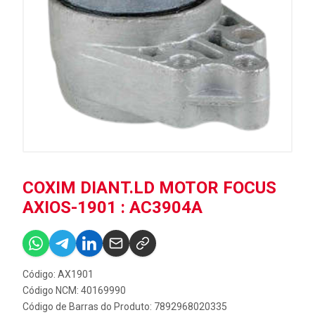
COXIM DIANT.LD MOTOR FOCUS
AXIOS-1901 : AC3904A
Código: AX1901
Código NCM: 40169990
Código de Barras do Produto: 7892968020335