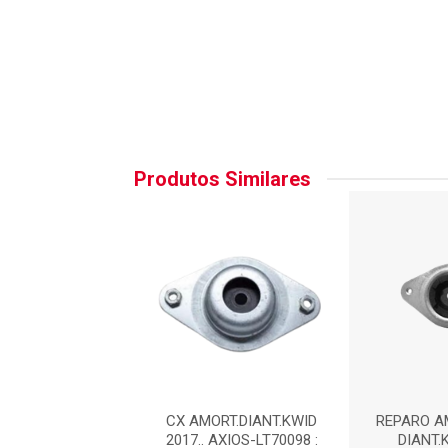
Produtos Similares
 AMORTECEDOR
CX AMORT.DIANT.KWID
REPARO A
T.KWID 2017..
2017.. AXIOS-LT70098 :
DIANT.