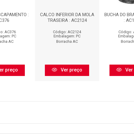
SCAPAMENTO :
CALCO INFERIOR DA MOLA
BUCHA DO BR
C376
TRASEIRA : AC2124
: AC
o: AC376
Código: AC2124
Código:
agem: PC
Embalagem: PC
Embalag
acha AC
Borracha AC
Borrac
er preço
Ver preço
Ver