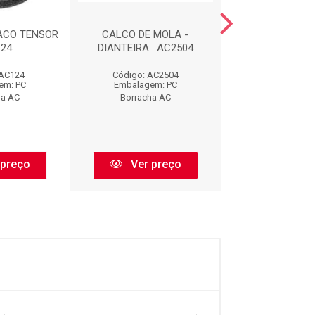
ACO TENSOR
CALCO DE MOLA -
COXIM DIANTE
124
DIANTEIRA : AC2504
ESCAPAMENTO 
 AC124
Código: AC2504
Código: AC
em: PC
Embalagem: PC
Embalagem:
ha AC
Borracha AC
Borracha 
 preço
Ver preço
Ver pr