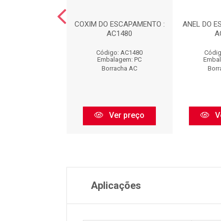
 DA SUSPENS?O -
COXIM DO ESCAPAMENTO :
ANEL DO E
TEIRA : AC440
AC1480
A
digo: AC440
Código: AC1480
Códig
balagem: PC
Embalagem: PC
Embal
orracha AC
Borracha AC
Borr
Ver preço
Ver preço
V
Aplicações