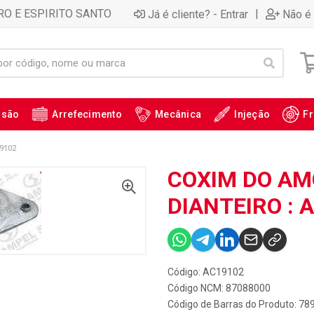
RO E ESPIRITO SANTO
|
Já é cliente? - Entrar
Não é 
ssão
Arrefecimento
Mecânica
Injeção
Fr
9102
COXIM DO AM
DIANTEIRO : 
Código: AC19102
Código NCM: 87088000
Código de Barras do Produto: 7