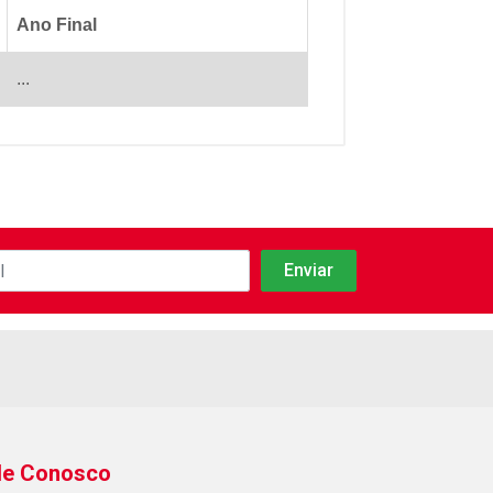
Ano Final
...
le Conosco