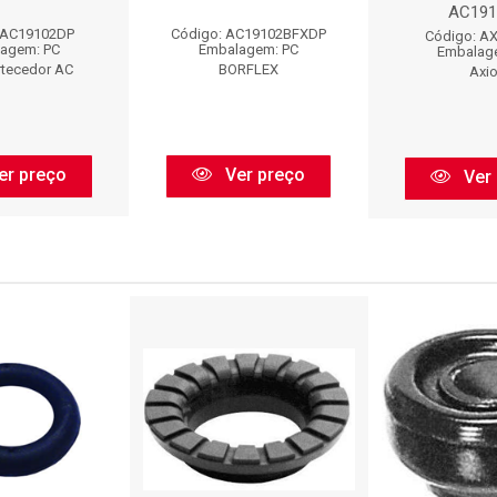
AC191
 AC19102DP
Código: AC19102BFXDP
Código: A
agem: PC
Embalagem: PC
Embalag
rtecedor AC
BORFLEX
Axi
er preço
Ver preço
Ver 