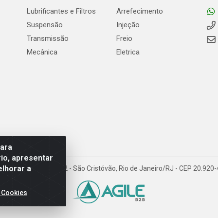
Lubrificantes e Filtros
Arrefecimento
Suspensão
Injeção
Transmissão
Freio
Mecânica
Eletrica
para
io, apresentar
elhorar a
Carneiro de Campos, 42 - São Cristóvão, Rio de Janeiro/RJ - CEP 20.92
 Cookies