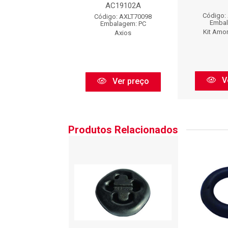
AC19102A
: AC19102BFXDP
Código:
Código: AXLT70098
balagem: PC
Embal
Embalagem: PC
BORFLEX
Kit Amo
Axios
Ver preço
V
Ver preço
Produtos Relacionados