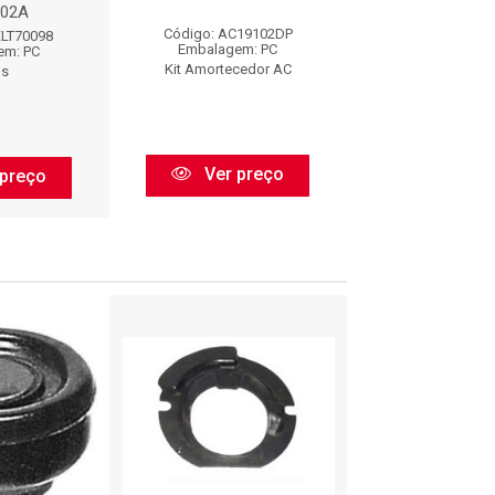
02A
Código: AC19102DP
Código: AC191
XLT70098
Embalagem: PC
Embalagem:
em: PC
Kit Amortecedor AC
BORFLE
os
Ver preço
Ver pr
preço