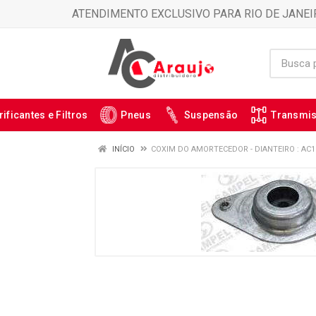
ATENDIMENTO EXCLUSIVO PARA RIO DE JANEI
rificantes e Filtros
Pneus
Suspensão
Transmi
INÍCIO
COXIM DO AMORTECEDOR - DIANTEIRO : AC1