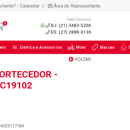
|
cliente? - Cadastrar
Área do Representante
Fale Conosco
0
RJ: (21) 3483-5200
ES: (27) 2888-0130
eio
Eletrica e Acessorios
Moto
Marcas
VOLTAR
ORTECEDOR -
AC19102
894325117184