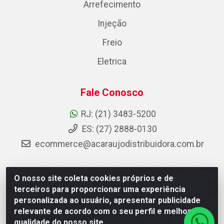
Arrefecimento
Injeção
Freio
Eletrica
Fale Conosco
RJ: (21) 3483-5200
ES: (27) 2888-0130
ecommerce@acaraujodistribuidora.com.br
O nosso site coleta cookies próprios e de
AC Araujo Distribuidora - Rua Carneiro de Campos, 42 -
terceiros para proporcionar uma experiência
São Cristóvão, Rio de Janeiro/RJ - CEP 20.920-410 -
personalizada ao usuário, apresentar publicidade
CNPJ 08.744.753/0003-85
relevante de acordo com o seu perfil e melhorar a
qualidade do nosso site.