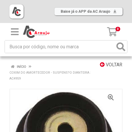
Baixe já o APP da AC Araujo
0
VOLTAR
INÍCIO
COXIM DO AMORTECEDOR - SUSPENS?O DIANTEIRA :
AC4959