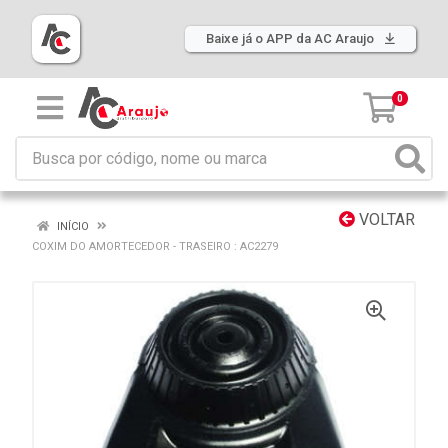
Baixe já o APP da AC Araujo
0
VOLTAR
INÍCIO
COXIM DO AMORTECEDOR - TRASEIRO : AC2279