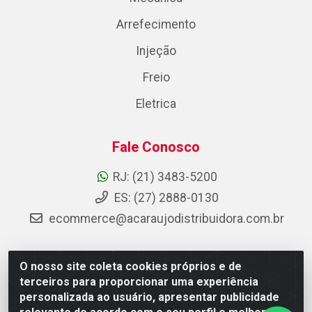
Arrefecimento
Injeção
Freio
Eletrica
Fale Conosco
RJ: (21) 3483-5200
ES: (27) 2888-0130
ecommerce@acaraujodistribuidora.com.br
O nosso site coleta cookies próprios e de
AC Araujo Distribuidora - Rua Carneiro de Campos, 42 -
terceiros para proporcionar uma experiência
São Cristóvão, Rio de Janeiro/RJ - CEP 20.920-410 -
personalizada ao usuário, apresentar publicidade
CNPJ 08.744.753/0003-85